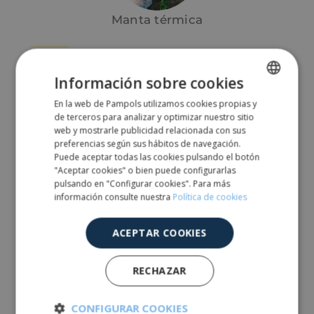
Manta térmica
OTROS
Información sobre cookies
En la web de Pampols utilizamos cookies propias y
SPANISH
de terceros para analizar y optimizar nuestro sitio
ENGLISH
web y mostrarle publicidad relacionada con sus
preferencias según sus hábitos de navegación.
Puede aceptar todas las cookies pulsando el botón
"Aceptar cookies" o bien puede configurarlas
Etiquetas
pulsando en "Configurar cookies". Para más
plantones
información consulte nuestra
Política de cookies
ACEPTAR COOKIES
RECHAZAR
Masilla
CONFIGURAR COOKIES
cicatrizante