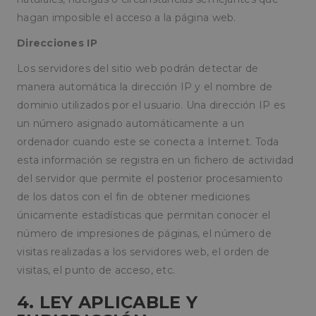
general 
utiliza p
hagan imposible el acceso a la página web.
mantener
variable
Direcciones IP
sesión d
usuario.
Normal
Los servidores del sitio web podrán detectar de
es un n
generado
manera automática la dirección IP y el nombre de
azar, la 
dominio utilizados por el usuario. Una dirección IP es
en que s
puede s
un número asignado automáticamente a un
específic
sitio, pe
ordenador cuando este se conecta a Internet. Toda
buen ej
es mant
esta información se registra en un fichero de actividad
un estad
inicio de
del servidor que permite el posterior procesamiento
para un 
entre pá
de los datos con el fin de obtener mediciones
únicamente estadísticas que permitan conocer el
oct8ne-status
pampols.es
2 minutos
El estado
de la ses
número de impresiones de páginas, el número de
oct8ne-visitor
Oct8ne
1 año
Identific
visitas realizadas a los servidores web, el orden de
pampols.es
único de
visitante
visitas, el punto de acceso, etc.
oct8ne-room
Oct8ne
2 minutos
Identific
pampols.es
único de
4. LEY APLICABLE Y
sesión