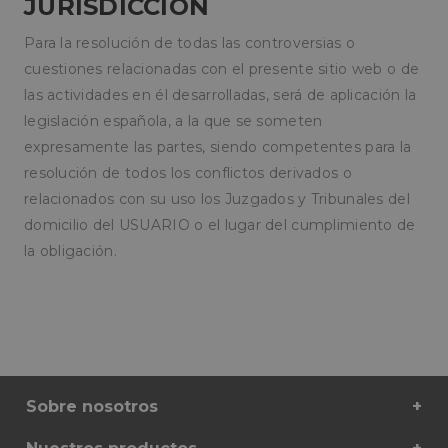
JURISDICCIÓN
oct8ne-coviewer
Oct8ne
Sesión
Estado a
pampols.es
del visor
Para la resolución de todas las controversias o
oct8ne-connection
pampols.es
Sesión
Identific
cuestiones relacionadas con el presente sitio web o de
único de
conexió
las actividades en él desarrolladas, será de aplicación la
tiempo r
legislación española, a la que se someten
oct8ne-session-
pampols.es
2 minutos
Id del r
summary
de la ses
expresamente las partes, siendo competentes para la
oct8ne-allowed-
pampols.es
Sesión
Id de los
resolución de todos los conflictos derivados o
departments
departa
relacionados con su uso los Juzgados y Tribunales del
configur
en la pá
domicilio del USUARIO o el lugar del cumplimiento de
entrada
la obligación.
oct8ne-last-
Oct8ne
Sesión
Valor de 
interaction
pampols.es
última a
del visor
oct8ne-session
pampols.es
Sesión
Id de la 
oct8ne-presence-
pampols.es
Sesión
Valor pa
ping
controlar
conexió
cliente
Sobre nosotros