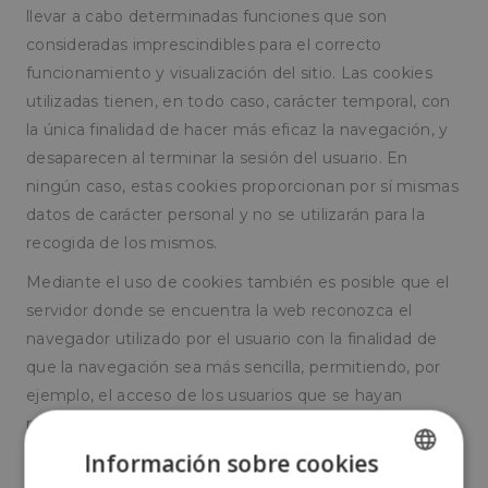
llevar a cabo determinadas funciones que son
consideradas imprescindibles para el correcto
funcionamiento y visualización del sitio. Las cookies
utilizadas tienen, en todo caso, carácter temporal, con
la única finalidad de hacer más eficaz la navegación, y
desaparecen al terminar la sesión del usuario. En
ningún caso, estas cookies proporcionan por sí mismas
datos de carácter personal y no se utilizarán para la
recogida de los mismos.
Mediante el uso de cookies también es posible que el
servidor donde se encuentra la web reconozca el
navegador utilizado por el usuario con la finalidad de
que la navegación sea más sencilla, permitiendo, por
ejemplo, el acceso de los usuarios que se hayan
registrado previamente a las áreas, servicios,
promociones o concursos reservados exclusivamente
Información sobre cookies
a ellos sin tener que registrarse en cada visita. También