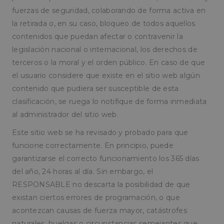
sin las cookies estrictamente necesarias.
fuerzas de seguridad, colaborando de forma activa en
Proveedor
/
Nombre
Vencimiento
Descripc
la retirada o, en su caso, bloqueo de todos aquellos
Dominio
contenidos que puedan afectar o contravenir la
CookieScriptConsent
1 mes
El servic
CookieScript
Cookie-
pampols.es
legislación nacional o internacional, los derechos de
Script.c
utiliza es
terceros o la moral y el orden público. En caso de que
cookie p
recordar
el usuario considere que existe en el sitio web algún
preferen
contenido que pudiera ser susceptible de esta
de
consent
clasificación, se ruega lo notifique de forma inmediata
de cooki
los visita
al administrador del sitio web.
necesari
el banne
cookies 
Este sitio web se ha revisado y probado para que
Cookie-
Script.c
funcione correctamente. En principio, puede
funcion
garantizarse el correcto funcionamiento los 365 días
correct
del año, 24 horas al día. Sin embargo, el
PHPSESSID
Sesión
Cookie
PHP.net
generad
pampols.es
RESPONSABLE no descarta la posibilidad de que
aplicaci
Política de Privacidad de Google
basadas 
existan ciertos errores de programación, o que
lenguaje
Este es 
acontezcan causas de fuerza mayor, catástrofes
identifi
propósit
naturales, huelgas o circunstancias semejantes que