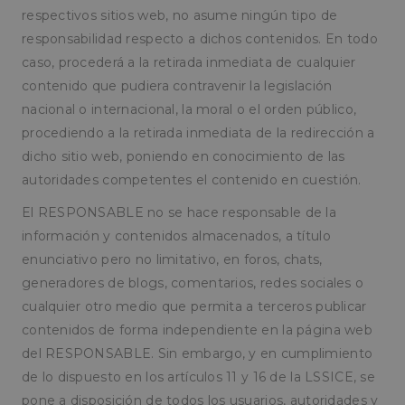
Cookies de
Cookies de
respectivos sitios web, no asume ningún tipo de
preferencias
funcionalidad
responsabilidad respecto a dichos contenidos. En todo
caso, procederá a la retirada inmediata de cualquier
contenido que pudiera contravenir la legislación
Cookies no clasificadas
nacional o internacional, la moral o el orden público,
procediendo a la retirada inmediata de la redirección a
dicho sitio web, poniendo en conocimiento de las
autoridades competentes el contenido en cuestión.
El RESPONSABLE no se hace responsable de la
Cookies estrictamente necesarias
información y contenidos almacenados, a título
Cookies de rendimiento
enunciativo pero no limitativo, en foros, chats,
Cookies de preferencias
generadores de blogs, comentarios, redes sociales o
Cookies de funcionalidad
cualquier otro medio que permita a terceros publicar
Cookies no clasificadas
contenidos de forma independiente en la página web
Las cookies estrictamente necesarias permiten la
del RESPONSABLE. Sin embargo, y en cumplimiento
funcionalidad principal del sitio web, como el
de lo dispuesto en los artículos 11 y 16 de la LSSICE, se
inicio de sesión de usuario y la gestión de cuentas.
El sitio web no se puede utilizar correctamente
pone a disposición de todos los usuarios, autoridades y