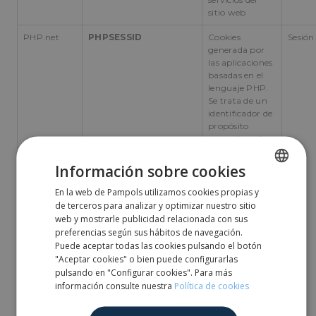
sitio web
PHP.net
PHPSESSID
Cookies
Sesión
generada por
las aplicaciones
basadas en el
lenguaje PHP.
Se trata de un
identificador de
propósito
general usado
para mantener
las variables de
Información sobre cookies
sesión de
usuario.
En la web de Pampols utilizamos cookies propias y
SPANISH
Normalmente
de terceros para analizar y optimizar nuestro sitio
es un número
ENGLISH
web y mostrarle publicidad relacionada con sus
generado al
preferencias según sus hábitos de navegación.
azar, cómo se
Puede aceptar todas las cookies pulsando el botón
utiliza puede
"Aceptar cookies" o bien puede configurarlas
ser específica
pulsando en "Configurar cookies". Para más
para el sitio,
información consulte nuestra
Política de cookies
pero un buen
ejemplo es el