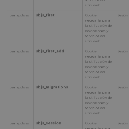
sitio web
pampols.es
sbjs_first
Cookie
Sesión
Cookies estrictamente necesarias
necesaria para
Cookies de rendimiento
la utilización de
las opciones y
Cookies de preferencias
servicios del
Cookies de funcionalidad
sitio web
Cookies no clasificadas
pampols.es
sbjs_first_add
Cookie
Sesión
necesaria para
Las cookies estrictamente necesarias permiten la
la utilización de
funcionalidad principal del sitio web, como el inicio
las opciones y
de sesión de usuario y la gestión de cuentas. El sitio
servicios del
web no se puede utilizar correctamente sin las
sitio web
cookies estrictamente necesarias.
Proveedor
/
pampols.es
sbjs_migrations
Cookie
Sesión
Nombre
Vencimiento
Descrip
Dominio
necesaria para
la utilización de
CookieScriptConsent
1 mes
El servic
CookieScript
las opciones y
Cookie-
pampols.es
Script.c
servicios del
utiliza e
sitio web
cookie p
recordar
preferen
pampols.es
sbjs_session
Cookie
Sesión
de
necesaria para