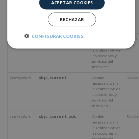
mantenimiento
ACEPTAR COOKIES
de una sesión
iniciada en el
estado de un
RECHAZAR
usuario entre
las páginas.
CONFIGURAR COOKIES
pampols.es
pll_language
Cookie
en un
necesaria para
año
Cookies
Cookies de
la utilización de
estrictamente
rendimiento
las opciones y
necesarias
servicios del
sitio web
pampols.es
sbjs_current
Cookie
Sesión
Cookies de
Cookies de
necesaria para
preferencias
funcionalidad
la utilización de
las opciones y
servicios del
sitio web
Cookies no clasificadas
pampols.es
sbjs_current_add
Cookie
Sesión
necesaria para
la utilización de
las opciones y
servicios del