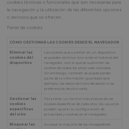
sitio web,
cookies técnicas o funcionales que son necesarias para
incluyendo
oct8ne-session-
pampols.es
2 minutos
Marca si la s
la navegación y la utilización de las diferentes opciones
horarios, pá
without-agent
empezado si
de referenci
o servicios que se ofrecen.
fuente del
oct8ne-visitor-
pampols.es
2 minutos
Esta cookie se
tráfico, para
overflow
para asegura
evaluar la
visitante pu
Panel de cookies
eficacia de l
interactuar c
campañas d
con las func
marketing y
atención al c
fuentes del s
CÓMO GESTIONAR LAS COOKIES DESDE EL NAVEGADOR
servicios
web.
proporcionad
sitio web,
Eliminar las
Las cookies que ya están en un dispositivo
sbjs_first
.pampols.es
Sesión
Esta cookie 
manteniendo
cookies del
se pueden eliminar borrando el historial del
utiliza para
estados de s
almacenar
dispositivo
navegador, con lo que se suprimen las
para la gesti
información
flujo de visit
cookies de todos los sitios web visitados.
sobre la pr
Sin embargo, también se puede perder
sesión del
oct8ne-attended
pampols.es
2 minutos
Marca si la s
parte de la información guardada (por
usuario en e
sido atendid
sitio web.
ejemplo, los datos de inicio de sesión o las
Rastrea deta
oct8ne-product-
pampols.es
Sesión
Marca si aña
preferencias de sitio web).
como la fue
page
producto en 
de la que vi
desde el cha
usuario, el
Gestionar las
Para tener un control más preciso de las
camino que
cookies
cookies específicas de cada sitio, los usuarios
oct8ne-
pampols.es
2 minutos
// Marca si el
tomaron, el
conversation
mantiene
específicas
pueden ajustar su configuración de
motor de
conversació
del sitio
privacidad y cookies en el navegador.
búsqueda y 
palabra clav
oct8ne-first-enter
pampols.es
2 minutos
// Marca si es
fueron
Bloquear las
Aunque la mayoría de los navegadores
primera ent
utilizados, y
el chat