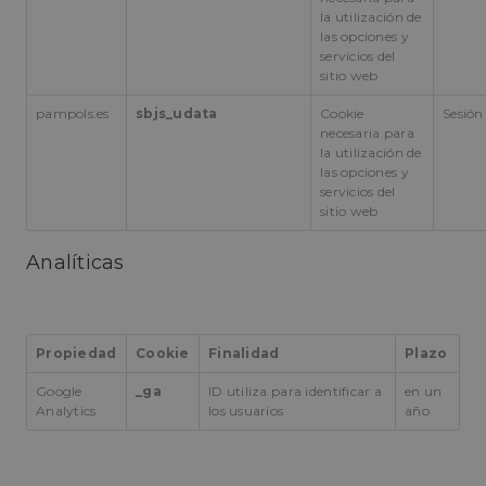
consent
la utilización de
de cooki
las opciones y
los visit
necesar
servicios del
el banne
sitio web
cookies 
Cookie-
pampols.es
sbjs_udata
Cookie
Sesión
Script.c
funcion
necesaria para
correct
la utilización de
las opciones y
PHPSESSID
Sesión
Cookie
PHP.net
Política de Privacidad de Google
generad
servicios del
pampols.es
aplicaci
sitio web
basadas 
lenguaje
Este es 
Analíticas
identifi
propósit
general 
utiliza p
mantene
variable
Propiedad
Cookie
Finalidad
Plazo
sesión d
usuario.
Normal
Google
_ga
ID utiliza para identificar a
en un
es un n
Analytics
los usuarios
año
generado
azar, la
en que s
puede s
específi