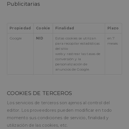
sitio, pe
Publicitarias
buen ej
es mant
un estad
inicio de
para un 
entre pá
Propiedad
Cookie
Finalidad
Plazo
oct8ne-status
pampols.es
2 minutos
El estado
Google
NID
Estas cookies se utilizan
en 7
de la se
para recopilar estadísticas
meses
oct8ne-visitor
Oct8ne
1 año
Identific
del sitio
pampols.es
único de
web y rastrear las tasas de
visitante
conversión y la
oct8ne-room
Oct8ne
2 minutos
Identific
personalización de
pampols.es
único de
anuncios de Google.
sesión
oct8ne-coviewer
Oct8ne
Sesión
Estado a
pampols.es
del visor
COOKIES DE TERCEROS
oct8ne-connection
pampols.es
Sesión
Identific
único de
conexió
Los servicios de terceros son ajenos al control del
tiempo r
editor. Los proveedores pueden modificar en todo
oct8ne-session-
pampols.es
2 minutos
Id del r
summary
de la se
momento sus condiciones de servicio, finalidad y
utilización de las cookies, etc.
oct8ne-allowed-
pampols.es
Sesión
Id de los