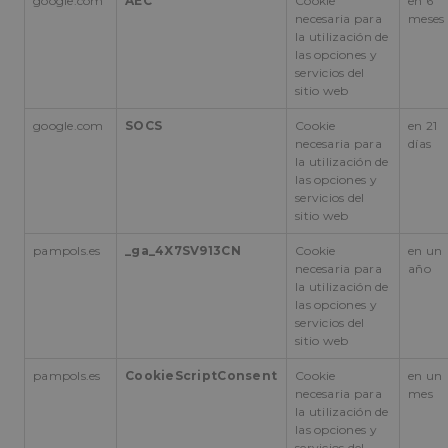
google.com
AEC
Cookie
en 6
necesaria para
meses
la utilización de
las opciones y
servicios del
sitio web
google.com
SOCS
Cookie
en 21
necesaria para
días
la utilización de
las opciones y
servicios del
sitio web
pampols.es
_ga_4X7SV913CN
Cookie
en un
necesaria para
año
la utilización de
las opciones y
servicios del
sitio web
pampols.es
CookieScriptConsent
Cookie
en un
necesaria para
mes
la utilización de
las opciones y
servicios del