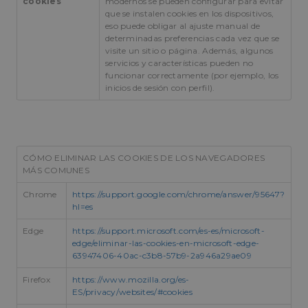
cookies
modernos se pueden configurar para evitar
ubicación en
que se instalen cookies en los dispositivos,
momento de
oct8ne-first-visit
pampols.es
1 hora
Marca si es l
primera visit
eso puede obligar al ajuste manual de
visita en el c
Esta inform
determinadas preferencias cada vez que se
se utiliza pa
oct8ne-pixel-sale
pampols.es
1 mes
Id de la sesi
visite un sitio o página. Además, algunos
analizar y
guardar la v
mejorar el
servicios y características pueden no
desde el cha
rendimiento
funcionar correctamente (por ejemplo, los
de los 30 día
sitio web
inicios de sesión con perfil).
mediante la
oct8ne-realtime-
pampols.es
Sesión
Id de la sesi
comprensió
sale
guardar la v
comportami
inmediata
del usuario.
oct8ne-
pampols.es
Sesión
Sesión Resul
_ga
1 año 2
Este nombr
Google LLC
checkdomain-
la llamada p
meses
cookie está
.pampols.es
result
optimizar ti
CÓMO ELIMINAR LAS COOKIES DE LOS NAVEGADORES
asociado co
aparición de
Google Univ
MÁS COMUNES
Rendimient
Analytics, q
una
Chrome
https://support.google.com/chrome/answer/95647?
oct8ne-search-
pampols.es
Sesión
Resultado de
actualizació
cache
búsquedas d
hl=es
significativa 
productos
servicio de
análisis de
Edge
https://support.microsoft.com/es-es/microsoft-
oct8ne-products-
pampols.es
Sesión
Google más
edge/eliminar-las-cookies-en-microsoft-edge-
collection
utilizado. Es
cookie se uti
63947406-40ac-c3b8-57b9-2a946a29ae09
oct8ne-visit
pampols.es
Sesión
para distingu
usuarios úni
Firefox
https://www.mozilla.org/es-
oct8ne-
pampols.es
Sesión
asignando u
ES/privacy/websites/#cookies
pendingMessages
número
generado