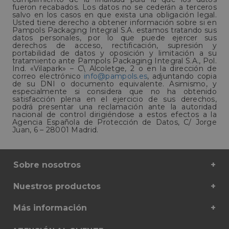
fueron recabados. Los datos no se cederán a terceros
salvo en los casos en que exista una obligación legal.
Usted tiene derecho a obtener información sobre si en
Cookies no clasificadas
Pampols Packaging Integral S.A. estamos tratando sus
datos personales, por lo que puede ejercer sus
derechos de acceso, rectificación, supresión y
portabilidad de datos y oposición y limitación a su
tratamiento ante Pampols Packaging Integral S.A., Pol.
Ind. «Vilapark» – C\ Alcoletge, 2 o en la dirección de
correo electrónico
info@pampols.es
, adjuntando copia
de su DNI o documento equivalente. Asimismo, y
especialmente si considera que no ha obtenido
satisfacción plena en el ejercicio de sus derechos,
Cookies estrictamente necesarias
podrá presentar una reclamación ante la autoridad
nacional de control dirigiéndose a estos efectos a la
Cookies de rendimiento
Agencia Española de Protección de Datos, C/ Jorge
Cookies de preferencias
Juan, 6 – 28001 Madrid.
Cookies de funcionalidad
Cookies no clasificadas
Sobre nosotros
Las cookies estrictamente necesarias permiten la
funcionalidad principal del sitio web, como el
Nuestros productos
inicio de sesión de usuario y la gestión de cuentas.
El sitio web no se puede utilizar correctamente
Más información
sin las cookies estrictamente necesarias.
Proveedor
/
Nombre
Vencimiento
Descripc