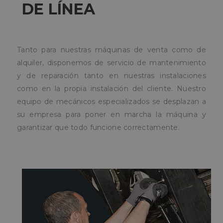
DE LÍNEA
CookieScriptConsent
1 mes
El servic
CookieScript
Cookie-
pampols.es
Script.c
utiliza es
cookie p
recordar
preferen
Tanto para nuestras máquinas de venta como de
de
alquiler, disponemos de servicio de mantenimiento
consent
de cooki
y de reparación tanto en nuestras instalaciones
los visita
necesari
como en la propia instalación del cliente. Nuestro
el banne
cookies 
equipo de mecánicos especializados se desplazan a
Cookie-
Script.c
su empresa para poner en marcha la máquina y
funcion
correct
garantizar que todo funcione correctamente.
PHPSESSID
Sesión
Cookie
PHP.net
generad
pampols.es
aplicaci
Política de Privacidad de Google
basadas 
lenguaje
Este es 
identifi
propósit
general 
utiliza p
mantener
variable