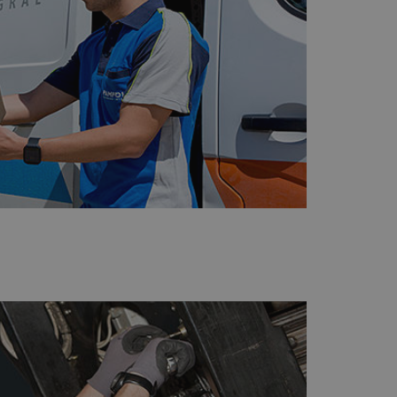
encias
e sesión de usuario y
sarias.
kie para recordar
 de los visitantes.
okie-Script.com
el lenguaje PHP.
que se utiliza para
o. Normalmente es
 se usa puede ser
s mantener un
tre páginas.