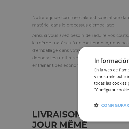
Notre équipe commerciale est spécialisée dans
matériel dans le processus d’emballage.
Ainsi, si vous avez besoin de réduire vos coû
le même matériau à un meilleur prix, nous pou
d’emballage dans votre propre entreprise et t
donnera les meilleures performances en foncti
Información
entraînant des économies de coûts.
En la web de Pampo
y mostrarle public
todas las cookies 
"Configurar cooki
CONFIGURAR
LIVRAISON DE VOTRE
JOUR MÊME
Cookies
estrictament