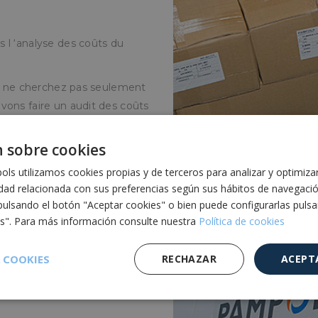
 l ‘analyse des coûts du
ts, ne cherchez pas seulement
vons faire un audit des coûts
rouver le matériau qui vous
on de vos besoins, tout en
 sobre cookies
ls utilizamos cookies propias y de terceros para analizar y optimiza
idad relacionada con sus preferencias según sus hábitos de navegaci
pulsando el botón "Aceptar cookies" o bien puede configurarlas puls
es". Para más información consulte nuestra
Política de cookies
 COOKIES
RECHAZAR
ACEPT
 PRODUIT LE
Cookies de
Cookies de
Cookies de
e
rendimiento
preferencias
funcionalidad