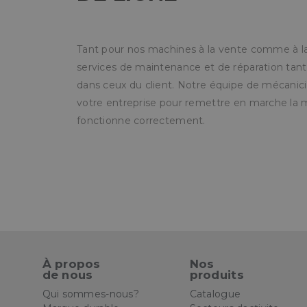
oct8ne-status
oct8ne-visitor
Tant pour nos machines à la vente comme à la
services de maintenance et de réparation ta
oct8ne-room
dans ceux du client. Notre équipe de mécanici
oct8ne-coviewer
votre entreprise pour remettre en marche la m
fonctionne correctement.
oct8ne-connection
oct8ne-session-
summary
oct8ne-allowed-
departments
oct8ne-last-
interaction
oct8ne-session
oct8ne-presence-
À propos
Nos
ping
de nous
produits
Qui sommes-nous?
Catalogue
Nombre