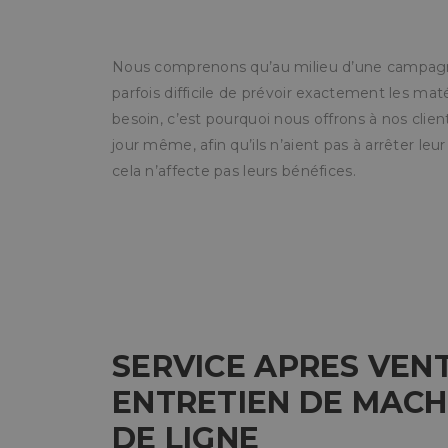
necesarias
Nous comprenons qu’au milieu d’une campagne
parfois difficile de prévoir exactement les ma
besoin, c’est pourquoi nous offrons à nos clients
jour même, afin qu’ils n’aient pas à arrêter le
Cooki
cela n’affecte pas leurs bénéfices.
Las cookies estricta
la gestión de cuenta
Nombre
CookieScriptConse
SERVICE APRES VEN
PHPSESSID
ENTRETIEN DE MACHI
DE LIGNE