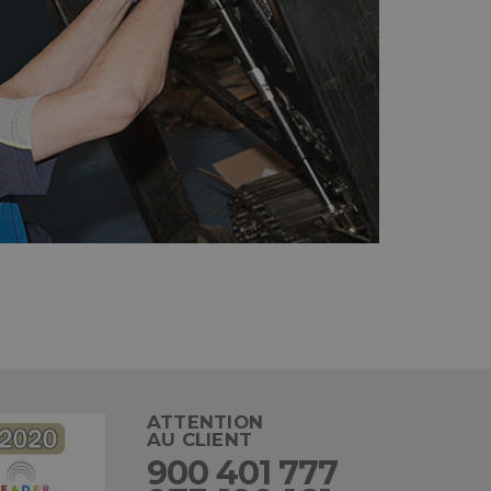
l
ágina de entrada
ATTENTION
AU CLIENT
900 401 777
ipción