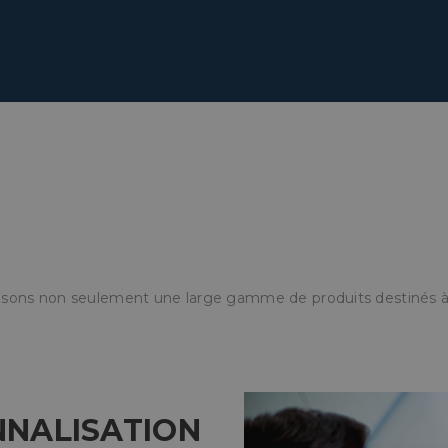
sons non seulement une large gamme de produits destinés à 
NNALISATION