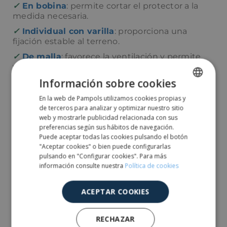
✓
En bobina
: permite cortar el protector a la
medida necesaria.
✓
Individual con varilla
: proporciona una
fijación estable al terreno.
✓
De malla
: favorece la ventilación y permite
visualizar el tronco.
Información sobre cookies
✓
De tiras flexibles
: se adapta fácilmente
alrededor del árbol joven y están cortadas a la
En la web de Pampols utilizamos cookies propias y
SPANISH
misma medida.
de terceros para analizar y optimizar nuestro sitio
ENGLISH
✓
Autoenrollables
: facilita la colación ya que se
web y mostrarle publicidad relacionada con sus
colocan fácilmente alrededor del tronco.
preferencias según sus hábitos de navegación.
Puede aceptar todas las cookies pulsando el botón
✓
Con autocierre
: permite una instalación
"Aceptar cookies" o bien puede configurarlas
rápida sin accesorios adicionales.
pulsando en "Configurar cookies". Para más
información consulte nuestra
Política de cookies
La elección dependerá del tipo de cultivo, el
sistema de instalación y el nivel de protección
necesario.
ACEPTAR COOKIES
VER REFERENCIAS
RECHAZAR
Protector de árboles scroll