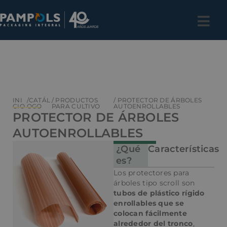
INI
/CATÁL
/ PRODUCTOS
/ PROTECTOR DE ÁRBOLES
CIO
OGO
PARA CULTIVO
AUTOENROLLABLES
PROTECTOR DE ÁRBOLES
AUTOENROLLABLES
¿Qué
Características
es?
Los protectores para
árboles tipo scroll son
tubos de plástico rígido
enrollables que se
colocan fácilmente
alrededor del tronco
,