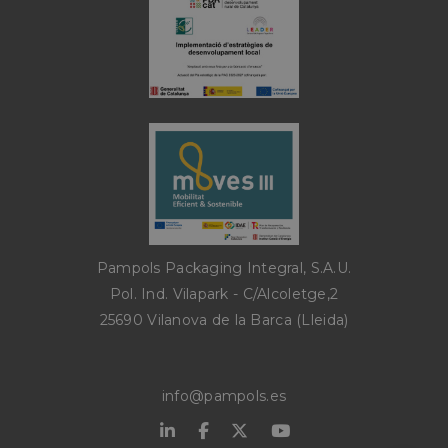
Proveedor
Nombre
Vencimiento
Descripción
/
Dominio
Proveedor
Nombre
Vencimiento
Descripción
Proveedor
/
Dominio
Nombre
Vencimiento
Descripción
2gx75fns
pampols.es
5 días
/
Dominio
pll_language
11 meses 4
Para almace
WP
9my3eb1o
pampols.es
5 días
semanas
configuracio
sbjs_first_add
.pampols.es
SYNTEX
Sesión
Esta cookie 
idioma.
utiliza para
S.? r.l.
585oiys3
pampols.es
5 días
almacenar
pampols.es
detalles sobr
primera visi
oct8ne-block
pampols.es
5 horas 50
Bloquea el c
del usuario a
minutos
sitio web,
incluyendo
oct8ne-session-
pampols.es
2 minutos
Marca si la s
horarios, pá
without-agent
empezado si
de referenci
fuente del
oct8ne-visitor-
pampols.es
2 minutos
Esta cookie se
tráfico, para
overflow
para asegura
evaluar la
visitante pu
eficacia de l
Pampols Packaging Integral, S.A.U.
interactuar c
campañas d
con las func
marketing y
Pol. Ind. Vilapark - C/Alcoletge,2
atención al c
fuentes del s
servicios
25690 Vilanova de la Barca (Lleida)
web.
proporcionad
sitio web,
sbjs_first
.pampols.es
Sesión
Esta cookie 
manteniendo
utiliza para
estados de s
almacenar
para la gesti
información
flujo de visit
info@pampols.es
sobre la pri
sesión del
oct8ne-attended
pampols.es
2 minutos
Marca si la s
usuario en e
sido atendid
sitio web.