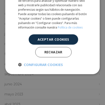
de terceros para analizar y optimizar nuestro sitio
ENGLISH
web y mostrarle publicidad relacionada con sus
preferencias según sus hábitos de navegación.
diciembre 2025
Puede aceptar todas las cookies pulsando el botón
"Aceptar cookies" o bien puede configurarlas
pulsando en "Configurar cookies". Para más
octubre 2025
información consulte nuestra
Política de cookies
julio 2025
ACEPTAR COOKIES
marzo 2025
RECHAZAR
febrero 2025
enero 2025
CONFIGURAR COOKIES
septiembre 2024
Cookies
Cookies de
estrictamente
rendimiento
necesarias
junio 2024
mayo 2023
Cookies de
Cookies de
preferencias
funcionalidad
abril 2023