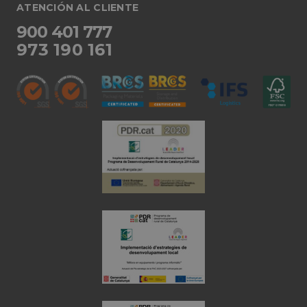
pampols.es
del visor
ATENCIÓN AL CLIENTE
oct8ne-connection
pampols.es
Sesión
Identific
900 401 777
único de
conexió
973 190 161
tiempo r
oct8ne-session-
pampols.es
2 minutos
Id del r
summary
de la ses
oct8ne-allowed-
pampols.es
Sesión
Id de los
departments
departa
configur
en la pá
entrada
oct8ne-last-
Oct8ne
Sesión
Valor de 
interaction
pampols.es
última a
del visor
oct8ne-session
pampols.es
Sesión
Id de la 
oct8ne-presence-
pampols.es
Sesión
Valor pa
ping
controlar
conexió
cliente