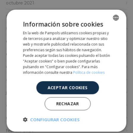
octubre 2021
septiembre 2021
Información sobre cookies
febrero 2021
En la web de Pampols utilizamos cookies propias y
SPANISH
de terceros para analizar y optimizar nuestro sitio
enero 2021
ENGLISH
web y mostrarle publicidad relacionada con sus
preferencias según sus hábitos de navegación.
diciembre 2020
Puede aceptar todas las cookies pulsando el botón
"Aceptar cookies" o bien puede configurarlas
pulsando en "Configurar cookies". Para más
octubre 2020
información consulte nuestra
Política de cookies
agosto 2020
ACEPTAR COOKIES
junio 2020
RECHAZAR
abril 2020
marzo 2020
CONFIGURAR COOKIES
febrero 2020
Cookies
Cookies de