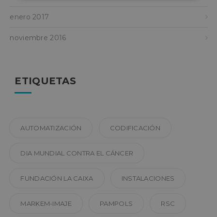
estrictamente
rendimiento
necesarias
enero 2017
noviembre 2016
Cookies de
Cookies de
preferencias
funcionalidad
ETIQUETAS
Cookies no clasificadas
AUTOMATIZACIÓN
CODIFICACIÓN
DIA MUNDIAL CONTRA EL CÁNCER
Cookies estrictamente necesarias
FUNDACIÓN LA CAIXA
INSTALACIONES
Cookies de rendimiento
Cookies de preferencias
MARKEM-IMAJE
PAMPOLS
RSC
Cookies de funcionalidad