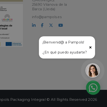
C/Alcoletge,2
25690 Vilanova de la
kie para recordar
Barca (Lleida)
 de los visitantes.
okie-Script.com
info@pampols.es
el lenguaje PHP.
que se utiliza para
o. Normalmente es
 se usa puede ser
s mantener un
tre páginas.
¡Bienvenid@ a Pampols!
¿En qué puedo ayudarte?
l
pols Packaging Integral © All Rights Reserved 2026
ágina de entrada