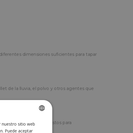
 diferentes dimensiones suficientes para tapar
let de la lluvia, el polvo y otros agentes que
ractilados o flejados y listos para
r nuestro sitio web
SPANISH
 fleje o cinta adhesiva.
ón. Puede aceptar