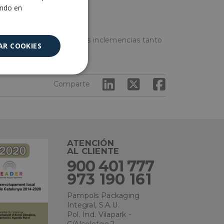
ENGLISH
ando en
n proteger la carga de las inclemencias tanto
AR COOKIES
s al exterior.
Cookies no
clasificadas
Comparte
ATENCIÓN
AL CLIENTE
900 401 777
encias
973 190 161
e sesión de usuario y
Pampols Packaging
sarias.
Integral, S.A.U.
Pol. Ind. Vilapark -