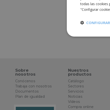
todas las cookies 
"Configurar cooki
CONFIGURAR
Cookies
estrictament
necesarias
Sobre
Nuestros
nosotros
productos
Cooki
Conócenos
Catálogo
Trabaja con nosotros
Sectores
Documentos
Servicios
Las cookies estricta
Plan de igualdad
Noticias
la gestión de cuenta
Vídeos
Compra online
Nombre