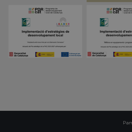
Dominio
nt
1 mes
El servicio Cookie-Script.com utiliza esta coo
CookieScript
las preferencias de consentimiento de cookies
pampols.es
Es necesario que el banner de cookies de Co
funcione correctamente.
Sesión
Cookie generada por aplicaciones basadas en 
PHP.net
Este es un identificador de propósito general 
pampols.es
mantener las variables de sesión del usuari
un número generado al azar, la forma en que
específico del sitio, pero un buen ejemplo e
estado de inicio de sesión para un usuario en
pampols.es
2 minutos
El estado actual de la sesión
Política de Privacidad de Google
Oct8ne
1 año
Identificador único del visitante
pampols.es
Oct8ne
2 minutos
Identificador único de la sesión
pampols.es
Oct8ne
Sesión
Estado actual del visor
pampols.es
pampols.es
Sesión
Identificador único de la conexión tiempo rea
pampols.es
2 minutos
Id del resumen de la sesión
Pam
pampols.es
Sesión
Id de los departamentos configurados en la p