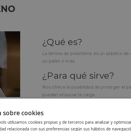
ENO
¿Qué es?
La lámina de polietileno es un plástico de
un pallet o más.
¿Para qué sirve?
Nos ofrece la posibilidad de proteger el pal
puedan ensuciar la carga.
¿Cómo se utiliza?
 sobre cookies
Se coloca sobre los pallets que ya están ret
ls utilizamos cookies propias y de terceros para analizar y optimiza
transportarse o almacenarse, y se fijan con
idad relacionada con sus preferencias según sus hábitos de navegaci