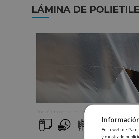
LÁMINA DE POLIETIL
Encuéntralo en el sector:
Información
En la web de Pampo
y mostrarle public