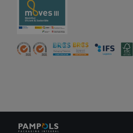
CookieScriptConse
PHPSESSID
oct8ne-status
oct8ne-visitor
oct8ne-room
oct8ne-coviewer
oct8ne-connection
oct8ne-session-
summary
oct8ne-allowed-
departments