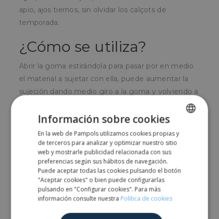
apio, ajos tiernos, sin olvidar los calçots de
temporada.
¿Cómo se utiliza?
Abrir la goma estirándola para pasar por en medio
el material a sujetar con ella, puede aumentar la
sujeción dando medio giro a la goma y volviendo a
pasar el material por ella.
Información sobre cookies
¿Para quién?
En la web de Pampols utilizamos cookies propias y
SPANISH
de terceros para analizar y optimizar nuestro sitio
Para agricultores, empresas de productos
ENGLISH
web y mostrarle publicidad relacionada con sus
hortofrutícolas y otros sectores.
preferencias según sus hábitos de navegación.
Puede aceptar todas las cookies pulsando el botón
"Aceptar cookies" o bien puede configurarlas
pulsando en "Configurar cookies". Para más
Comparte
información consulte nuestra
Política de cookies