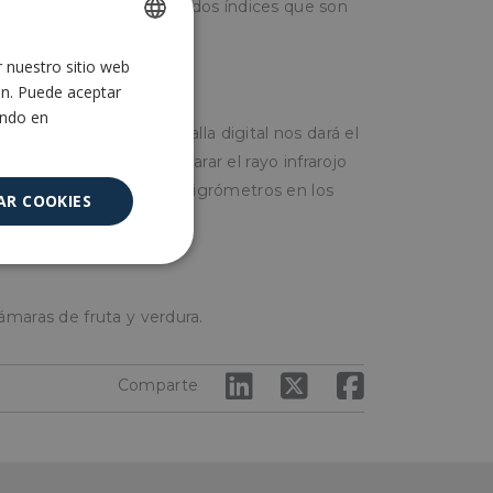
ómetros, que miden los dos índices que son
ambos.
r nuestro sitio web
SPANISH
ón. Puede aceptar
ENGLISH
ando en
n el alimento y la pantalla digital nos dará el
ión por infrarojos, disparar el rayo infrarojo
superficial. Colocar los higrómetros en los
AR COOKIES
d del lugar.
Cookies no
clasificadas
ámaras de fruta y verdura.
Comparte
encias