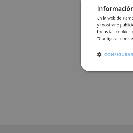
Información
En la web de Pampo
y mostrarle public
todas las cookies 
"Configurar cooki
CONFIGURAR
Cookies
estrictament
necesarias
Cooki