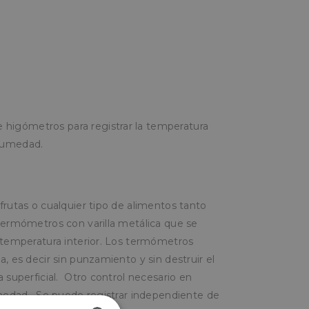
higómetros para registrar la temperatura
 humedad.
frutas o cualquier tipo de alimentos tanto
 termómetros con varilla metálica que se
a temperatura interior. Los termómetros
a, es decir sin punzamiento y sin destruir el
a superficial. Otro control necesario en
humedad. Se puede registrar independiente de