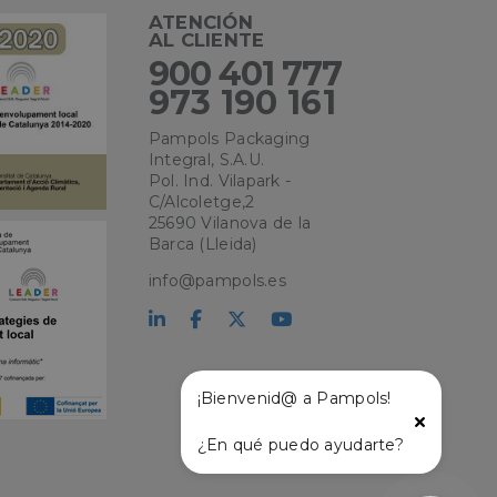
ATENCIÓN
e sesión de usuario y
AL CLIENTE
sarias.
900 401 777
973 190 161
kie para recordar
Pampols Packaging
 de los visitantes.
Integral, S.A.U.
okie-Script.com
Pol. Ind. Vilapark -
C/Alcoletge,2
el lenguaje PHP.
25690 Vilanova de la
que se utiliza para
Barca (Lleida)
o. Normalmente es
 se usa puede ser
s mantener un
info@pampols.es
tre páginas.
¡Bienvenid@ a Pampols!
¿En qué puedo ayudarte?