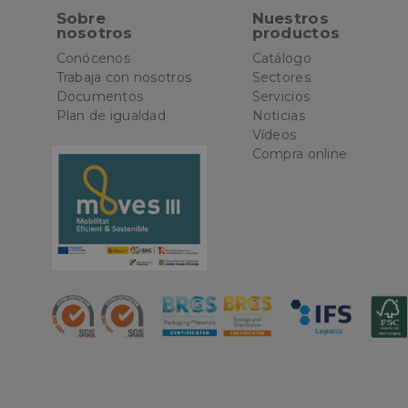
Sobre
Nuestros
Las cookies estricta
nosotros
productos
la gestión de cuenta
Conócenos
Catálogo
Trabaja con nosotros
Sectores
Nombre
Documentos
Servicios
CookieScriptConse
Plan de igualdad
Noticias
Vídeos
Compra online
PHPSESSID
oct8ne-status
oct8ne-visitor
oct8ne-room
oct8ne-coviewer