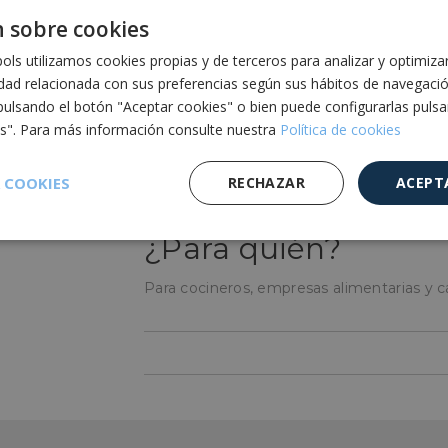
la temperatura o mediante los termo-higr
 sobre cookies
realmente complementario y necesarios 
ls utilizamos cookies propias y de terceros para analizar y optimiza
¿Cómo se utiliza?
idad relacionada con sus preferencias según sus hábitos de navegaci
pulsando el botón "Aceptar cookies" o bien puede configurarlas puls
Si son con punzón se introduce el punzón e
es". Para más información consulte nuestra
Política de cookies
resultado de la temperatura. En caso de func
hacía la pieza para conocer la temperatura 
 COOKIES
RECHAZAR
ACEPT
lugares donde deeseamos medir la fumeda
¿Para quién?
Cookies de
Cookies de
Cookies de
e
rendimiento
preferencias
funcionalidad
Para cocineros, empresas alimentarias y c
es estrictamente necesarias
Cookies de rendimiento
Cookies de prefer
Cookies de funcionalidad
Cookies no clasificadas