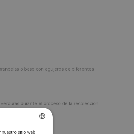
randelas o base con agujeros de diferentes
 verduras durante el proceso de la recolección
r nuestro sitio web
SPANISH