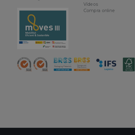
Vídeos
Nombre
Compra online
CookieScriptConse
PHPSESSID
oct8ne-status
oct8ne-visitor
oct8ne-room
oct8ne-coviewer
oct8ne-connection
oct8ne-session-
summary