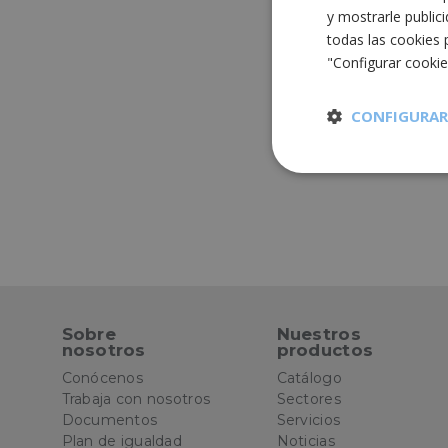
y mostrarle public
todas las cookies 
"Configurar cooki
CONFIGURAR
Cookies
estrictament
necesarias
Sobre
Nuestros
nosotros
productos
Cooki
Conócenos
Catálogo
Trabaja con nosotros
Sectores
Las cookies estricta
Documentos
Servicios
la gestión de cuenta
Plan de igualdad
Noticias