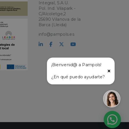
Integral, S.A.U.
Pol. Ind. Vilapark -
C/Alcoletge,2
kie para recordar
25690 Vilanova de la
 de los visitantes.
okie-Script.com
Barca (Lleida)
info@pampols.es
el lenguaje PHP.
que se utiliza para
o. Normalmente es
 se usa puede ser
s mantener un
tre páginas.
¡Bienvenid@ a Pampols!
¿En qué puedo ayudarte?
l