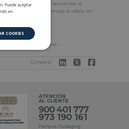
n el agujero del calibrador aproximado al
ón. Puede aceptar
ENGLISH
ando en
do en la mitad hemos acertado el calibre, en
ta acertar el adecuado.
AR COOKIES
 como empresas envasadoras.
Cookies no
clasificadas
Comparte
ATENCIÓN
AL CLIENTE
encias
900 401 777
973 190 161
e sesión de usuario y
sarias.
Pampols Packaging