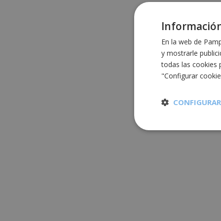
Información
En la web de Pampo
y mostrarle public
todas las cookies 
"Configurar cooki
CONFIGURAR
Cookies
estrictament
necesarias
Cooki