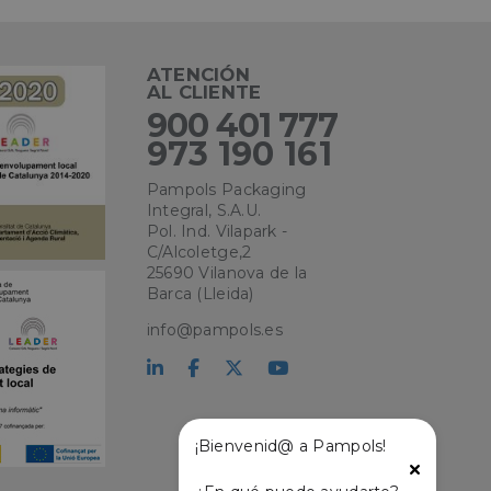
e sesión de usuario y
ATENCIÓN
sarias.
AL CLIENTE
900 401 777
973 190 161
kie para recordar
 de los visitantes.
Pampols Packaging
okie-Script.com
Integral, S.A.U.
Pol. Ind. Vilapark -
el lenguaje PHP.
C/Alcoletge,2
que se utiliza para
o. Normalmente es
25690 Vilanova de la
 se usa puede ser
Barca (Lleida)
s mantener un
tre páginas.
info@pampols.es
¡Bienvenid@ a Pampols!