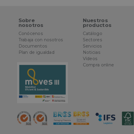
Las cookies estricta
Sobre
Nuestros
la gestión de cuenta
nosotros
productos
Nombre
Conócenos
Catálogo
Trabaja con nosotros
Sectores
CookieScriptConse
Documentos
Servicios
Plan de igualdad
Noticias
Vídeos
Compra online
PHPSESSID
oct8ne-status
oct8ne-visitor
oct8ne-room
oct8ne-coviewer