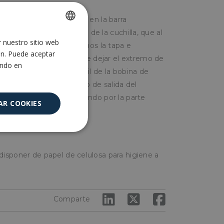
mos introducir la bobina en la barra
o de papel por debajo de la cuchilla, que al
r nuestro sitio web
SPANISH
caso de portarollos, abriremos la tapa e
ón. Puede aceptar
 cerrar la tapa después de dejar el extremo de
ENGLISH
ando en
os, retiraremos el mandril de la bobina de
nterior, hacia el orificio de salida del
obina se irá desenvolviendo por la parte
AR COOKIES
 hacer.
Cookies no
clasificadas
isponer de papel de celulosa para higiene a
Comparte
encias