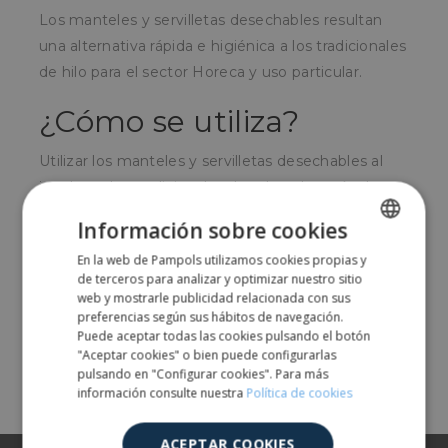
Los manteles y servilletas desechables resultan
una alternativa rápida e higiénica a los tradicionales
de hilo para el sector Horeca y uso particular.
¿Cómo se utiliza?
Utilizar los manteles y servilletas desechables al
igual que los tradicionales de tela y después de su
uso se tiran al cubo de reciclaje correspondiente.
Información sobre cookies
¿Para quién?
En la web de Pampols utilizamos cookies propias y
SPANISH
de terceros para analizar y optimizar nuestro sitio
ENGLISH
web y mostrarle publicidad relacionada con sus
Para el sector hostelería y para uso particular.
preferencias según sus hábitos de navegación.
Puede aceptar todas las cookies pulsando el botón
"Aceptar cookies" o bien puede configurarlas
Comparte
pulsando en "Configurar cookies". Para más
información consulte nuestra
Política de cookies
ACEPTAR COOKIES