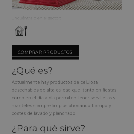
Encuéntralo en el sector:
COMPRAR PRODUCTOS
¿Qué es?
Actualmente hay productos de celulosa
desechables de alta calidad que, tanto en fiestas
como en el día a día permiten tener servilletas y
manteles siempre limpios ahorrando tiempo y
costes de lavado y planchado.
¿Para qué sirve?