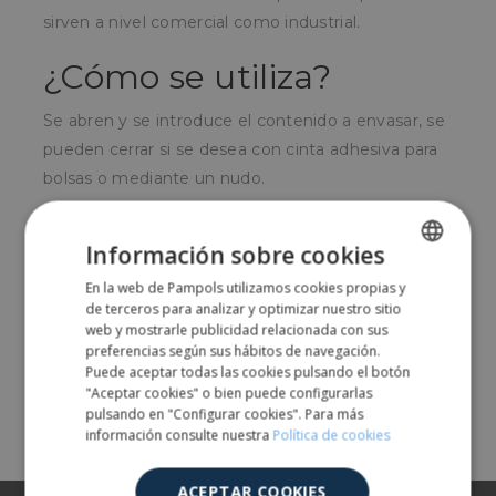
sirven a nivel comercial como industrial.
¿Cómo se utiliza?
Se abren y se introduce el contenido a envasar, se
pueden cerrar si se desea con cinta adhesiva para
bolsas o mediante un nudo.
¿Para quién?
Información sobre cookies
Para supermercados en secciones de auto pesado
En la web de Pampols utilizamos cookies propias y
SPANISH
de fruta y verdura. Para otros sectores que
de terceros para analizar y optimizar nuestro sitio
ENGLISH
web y mostrarle publicidad relacionada con sus
necesiten embalar productos a un nivel primario.
preferencias según sus hábitos de navegación.
Puede aceptar todas las cookies pulsando el botón
"Aceptar cookies" o bien puede configurarlas
Comparte
pulsando en "Configurar cookies". Para más
información consulte nuestra
Política de cookies
ACEPTAR COOKIES