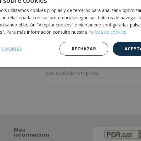
 sobre cookies
¿Cómo se utiliza?
ls utilizamos cookies propias y de terceros para analizar y optimiza
idad relacionada con sus preferencias según sus hábitos de navegaci
Abrir la bolsa e introducir la basura o el c
pulsando el botón "Aceptar cookies" o bien puede configurarlas puls
permite darle otros usos al tratarse de un
es". Para más información consulte nuestra
Política de cookies
las tiras que sirven de asas o mediante un
 COOKIES
RECHAZAR
ACEPT
¿Para quién?
Muy usado por empresas de limpieza, para e
Cookies de
Cookies de
Cookies de
e
rendimiento
preferencias
funcionalidad
para cualquier empresa.
es estrictamente necesarias
Cookies de rendimiento
Cookies de prefer
Más
Cookies de funcionalidad
Cookies no clasificadas
información