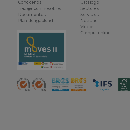
Las cookies estricta
Conócenos
Catálogo
la gestión de cuenta
Trabaja con nosotros
Sectores
Documentos
Servicios
Nombre
Plan de igualdad
Noticias
Vídeos
CookieScriptConse
Compra online
PHPSESSID
oct8ne-status
oct8ne-visitor
oct8ne-room
oct8ne-coviewer
oct8ne-connection