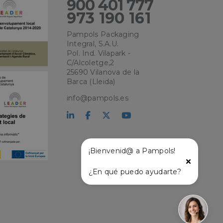
900 401 777
e sesión de usuario y
sarias.
973 190 161
Pampols Packaging
Integral, S.A.U.
kie para recordar
Pol. Ind. Vilapark -
 de los visitantes.
okie-Script.com
C/Alcoletge,2
25690 Vilanova de la
Barca (Lleida)
el lenguaje PHP.
que se utiliza para
o. Normalmente es
info@pampols.es
 se usa puede ser
s mantener un
tre páginas.
¡Bienvenid@ a Pampols!
¿En qué puedo ayudarte?
l