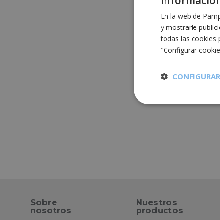
Información
En la web de Pampo
y mostrarle public
todas las cookies 
"Configurar cooki
CONFIGURAR
Cookies
estrictament
necesarias
Cooki
Sobre
Nuestros
nosotros
productos