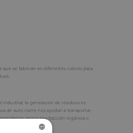
a que se fabrican en diferentes colores para
duos.
industrial, la generación de residuos es
 asa de auto cierre nos ayudan a transportar
espondiente según sea fracción orgánica o