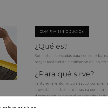
COMPRAR PRODUCTOS
¿Qué es?
Son bolsas fabricadas para contener basur
mayor facilidad de clasificación de los resi
¿Para qué sirve?
Tanto en el entorno doméstico como en el 
inevitable. Las bolsas de basura con o sin
dichos residuos hasta el contenedor corr
restos desechables y reciclables.