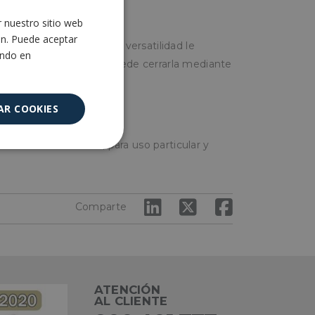
r nuestro sitio web
SPANISH
ón. Puede aceptar
ontenido que se desee, su versatilidad le
ENGLISH
ando en
a bolsa. Una vez llena puede cerrarla mediante
 nudo.
AR COOKIES
l sector hostelería, para uso particular y
Cookies no
clasificadas
Comparte
encias
ATENCIÓN
AL CLIENTE