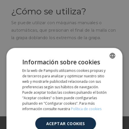
¿Cómo se utiliza?
Se puede utilizar con máquinas manuales o
automáticas, que presionan el final de la malla con
la grapa doblando los extremos de la grapa.
¿Para quién?
Información sobre cookies
Para empresas envasadoras de frutas y verduras u
En la web de Pampols utilizamos cookies propias y
otras industrias que envasen sus productos en
SPANISH
de terceros para analizar y optimizar nuestro sitio
malla tejida.
ENGLISH
web y mostrarle publicidad relacionada con sus
preferencias según sus hábitos de navegación.
Puede aceptar todas las cookies pulsando el botón
Comparte
"Aceptar cookies" o bien puede configurarlas
pulsando en "Configurar cookies". Para más
información consulte nuestra
Política de cookies
ACEPTAR COOKIES
Sobre nosotros