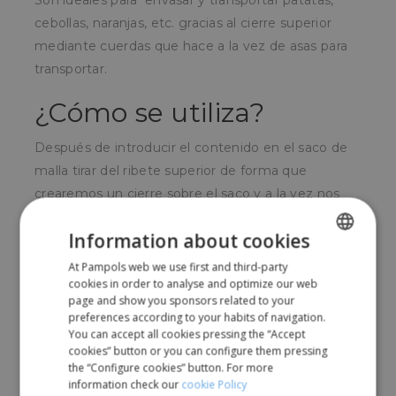
Son ideales para envasar y transportar patatas,
cebollas, naranjas, etc. gracias al cierre superior
mediante cuerdas que hace a la vez de asas para
transportar.
¿Cómo se utiliza?
Después de introducir el contenido en el saco de
malla tirar del ribete superior de forma que
crearemos un cierre sobre el saco y a la vez nos
servirá de asas para transportarlo.
Information about cookies
¿Para quién?
At Pampols web we use first and third-party
SPANISH
cookies in order to analyse and optimize our web
Para productores de cítricos, de patatas y cebollas,
ENGLISH
page and show you sponsors related to your
preferences according to your habits of navigation.
empresas de venta de madera para barbacoas y
You can accept all cookies pressing the “Accept
chimeneas, etc.
cookies” button or you can configure them pressing
the “Configure cookies” button. For more
information check our
cookie Policy