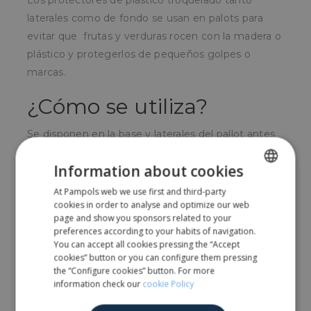
Los protectores de plástico troquelado tanto
laterales como de fondo se usan en palots para
evitar que frutas y verduras rocen con la madera o
plástico y protegerlos de pequeños golpes o
marcas.
¿Cómo se utiliza?
Se disponen en la base y laterales del pallot antes
de empezar a arrojar las frutas o verduras.
Information about cookies
¿Para quién?
At Pampols web we use first and third-party
SPANISH
cookies in order to analyse and optimize our web
Para productores de productos hortofrutícolas en
ENGLISH
page and show you sponsors related to your
preferences according to your habits of navigation.
el proceso de recolección.
You can accept all cookies pressing the “Accept
cookies” button or you can configure them pressing
the “Configure cookies” button. For more
Comparte
information check our
cookie Policy