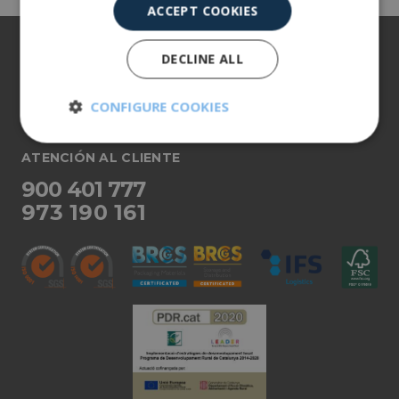
ACCEPT COOKIES
Sobre nosotros
DECLINE ALL
Nuestros productos
CONFIGURE COOKIES
Más información
Strictly
Performance
ATENCIÓN AL CLIENTE
necessary
900 401 777
973 190 161
Targeting
Functionality
Unclassified