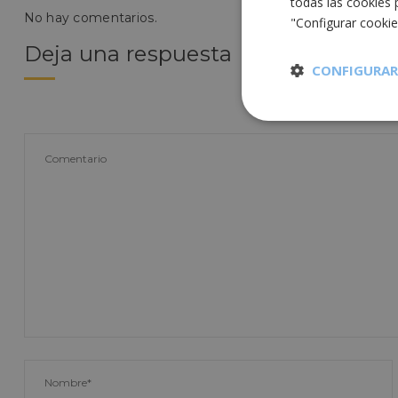
todas las cookies 
No hay comentarios.
"Configurar cooki
Deja una respuesta
CONFIGURAR
Cookies
estrictament
necesarias
Cooki
Las cookies estricta
la gestión de cuenta
Nombre