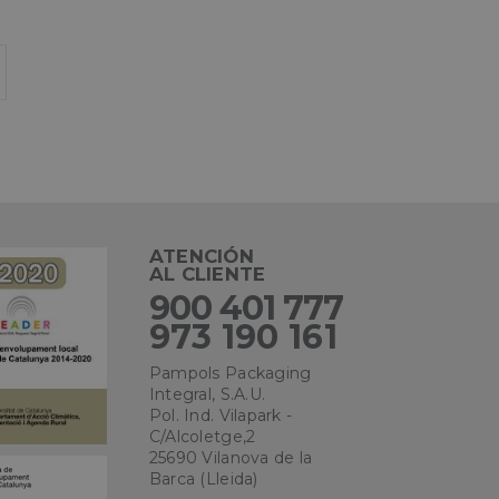
ipción
e la primera visita
ATENCIÓN
ina de referencia y
AL CLIENTE
s campañas de
900 401 777
973 190 161
n sobre la primera
es como la fuente
, el motor de
Pampols Packaging
u ubicación en el
 utiliza para
Integral, S.A.U.
ediante la
Pol. Ind. Vilapark -
nte pueda
C/Alcoletge,2
 al cliente y
 Universal
iendo los estados
25690 Vilanova de la
l servicio de
Barca (Lleida)
liza para distinguir
aleatoriamente