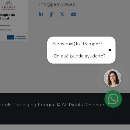
 solicitud de página
info@pampols.es
isitantes, sesiones y
chat
es de los usuarios y
 del sitio web para
is del rendimiento
s e interacciones de
¡Bienvenid@ a Pampols!
mejor análisis y
ortamiento del
 dentro de los 30
¿En qué puedo ayudarte?
as sesiones del
d del sitio web,
antes con el sitio
empos de aparición
ficos del usuario
 las campañas
o en el sitio web.
r el estado de la
pols Packaging Integral © All Rights Reserved 2026
sobre la visita
. Generalmente
e campaña y
eguimiento y
ng.