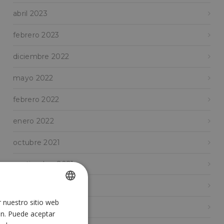
abril 2023
febrero 2023
diciembre 2022
mayo 2022
febrero 2022
enero 2022
octubre 2021
septiembre 2021
febrero 2021
r nuestro sitio web
SPANISH
enero 2021
ón. Puede aceptar
ENGLISH