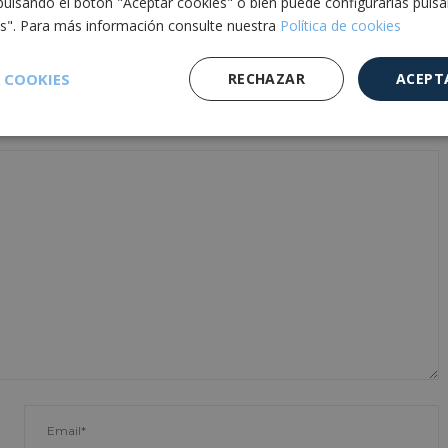
pulsando el botón "Aceptar cookies" o bien puede configurarlas puls
es". Para más información consulte nuestra
Política de cookies
 COOKIES
RECHAZAR
ACEPT
Cookies de
Cookies de
Cookies de
e
rendimiento
preferencias
funcionalidad
es estrictamente necesarias
Cookies de rendimiento
Cookies de prefer
Cookies de funcionalidad
Cookies no clasificadas
mente necesarias permiten la funcionalidad principal del sitio web, como el inicio d
s. El sitio web no se puede utilizar correctamente sin las cookies estrictamente nece
Proveedor
/
Vencimiento
Descripción
Dominio