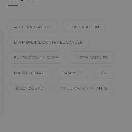
kie para recordar
 de los visitantes.
okie-Script.com
el lenguaje PHP.
AUTOMATIZACIÓN
CODIFICACIÓN
que se utiliza para
o. Normalmente es
 se usa puede ser
DIA MUNDIAL CONTRA EL CÁNCER
s mantener un
tre páginas.
FUNDACIÓN LA CAIXA
INSTALACIONES
MARKEM-IMAJE
PAMPOLS
RSC
TRAZABILIDAD
VACUNACIÓN INFANTIL
l
ágina de entrada