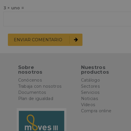
oct8ne-last-
3 × uno =
interaction
oct8ne-session
oct8ne-presence-
ping
Nombre
Nombre
Nombre
2gx75fns
9my3eb1o
sbjs_first_add
pll_language
Sobre
Nuestros
nosotros
productos
585oiys3
Conócenos
Catálogo
sbjs_first
Trabaja con nosotros
Sectores
oct8ne-block
Documentos
Servicios
Plan de igualdad
Noticias
oct8ne-session-
without-agent
Vídeos
Compra online
oct8ne-visitor-
overflow
_ga