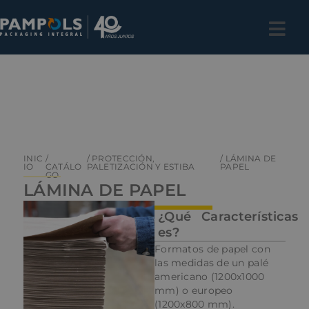
INIC
/
/ PROTECCIÓN,
/ LÁMINA DE
IO
CATÁLO
PALETIZACIÓN Y ESTIBA
PAPEL
GO
LÁMINA DE PAPEL
¿Qué
Características
es?
Formatos de papel con
las medidas de un palé
americano (1200x1000
mm) o europeo
(1200x800 mm).