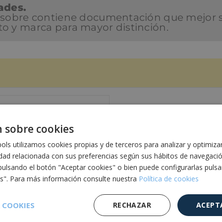
ades.
el sobre contiene documentación que mejor 
to y marca para mayor distinción.
 sobre cookies
ho (mm)
Largo (mm)
ls utilizamos cookies propias y de terceros para analizar y optimiza
idad relacionada con sus preferencias según sus hábitos de navegaci
pulsando el botón "Aceptar cookies" o bien puede configurarlas puls
75-Int165
132-Int122
es". Para más información consulte nuestra
Política de cookies
 COOKIES
RECHAZAR
ACEPT