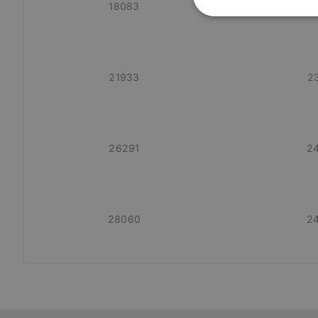
18083
2
Cookies
estrictament
necesarias
21933
2
Cooki
26291
24
Las cookies estricta
la gestión de cuenta
28060
24
Nombre
CookieScriptConse
PHPSESSID