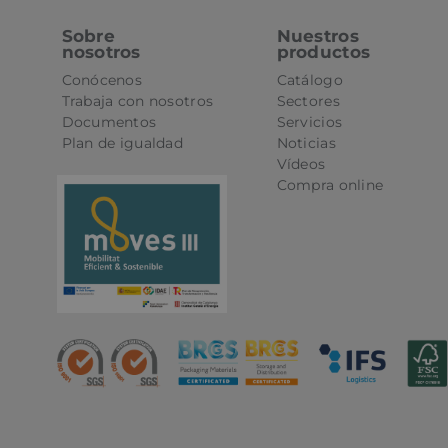
Sobre
Nuestros
nosotros
productos
oct8ne-status
Conócenos
Catálogo
Trabaja con nosotros
Sectores
oct8ne-visitor
Documentos
Servicios
Plan de igualdad
Noticias
oct8ne-room
Vídeos
Compra online
oct8ne-coviewer
oct8ne-connection
oct8ne-session-
summary
oct8ne-allowed-
departments
oct8ne-last-
interaction
oct8ne-session
oct8ne-presence-
ping