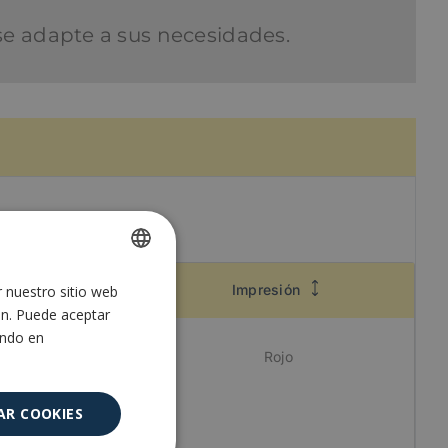
se adapte a sus necesidades.
Color
Impresión
r nuestro sitio web
SPANISH
ón. Puede aceptar
ENGLISH
ando en
Rojo
AR COOKIES