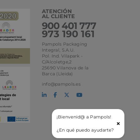
o. Normalmente es
 se usa puede ser
ATENCIÓN
s mantener un
tre páginas.
AL CLIENTE
900 401 777
973 190 161
Pampols Packaging
Integral, S.A.U.
Pol. Ind. Vilapark -
C/Alcoletge,2
25690 Vilanova de la
Barca (Lleida)
l
info@pampols.es
ágina de entrada
¡Bienvenid@ a Pampols!
¿En qué puedo ayudarte?