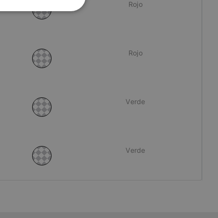
Rojo
Cookies no
clasificadas
Rojo
encias
Verde
e sesión de usuario y
sarias.
Verde
kie para recordar
 de los visitantes.
okie-Script.com
el lenguaje PHP.
que se utiliza para