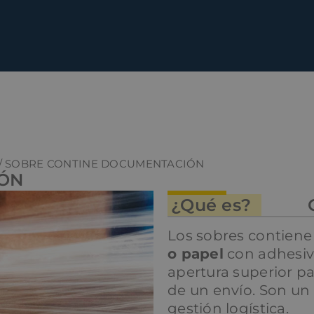
/ SOBRE CONTINE DOCUMENTACIÓN
IÓN
¿Qué es?
Los sobres contien
o papel
con adhesivo
apertura superior p
de un envío. Son un
gestión logística.