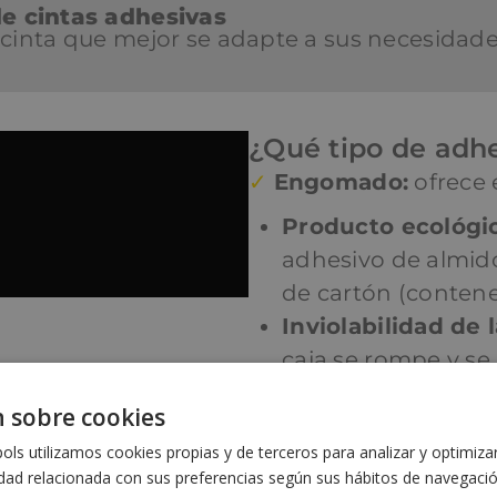
 cintas adhesivas
a cinta que mejor se adapte a sus necesidade
¿Qué tipo de adhe
✓
Engomado:
ofrece 
Producto ecológi
adhesivo de almidón
de cartón (contene
Inviolabilidad de l
caja se rompe y se
forma rápida.
 sobre cookies
Es necesario
mojar
ls utilizamos cookies propias y de terceros para analizar y optimiza
aplicación. Para s
idad relacionada con sus preferencias según sus hábitos de navegaci
cubeta humectante