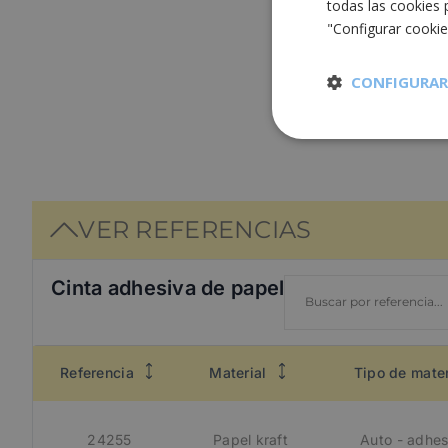
todas las cookies 
"Configurar cooki
CONFIGURAR
Cookies
estrictament
necesarias
VER REFERENCIAS
Cinta adhesiva de papel
Cooki
Referencia
Material
Tipo de mater
Las cookies estricta
la gestión de cuenta
Nombre
24255
Papel kraft
Auto - adhe