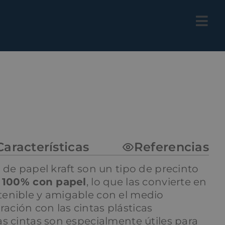
Características
Referencias
 de papel kraft son un tipo de precinto
o
100% con papel
, lo que las convierte en
enible y amigable con el medio
ción con las cintas plásticas
s cintas son especialmente útiles para