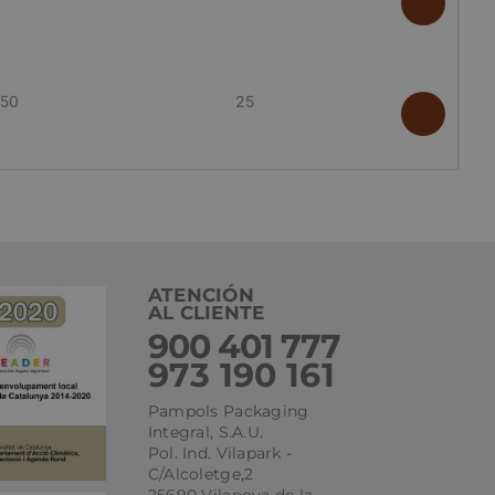
kie para recordar
 de los visitantes.
okie-Script.com
50
25
el lenguaje PHP.
que se utiliza para
o. Normalmente es
 se usa puede ser
s mantener un
tre páginas.
ATENCIÓN
AL CLIENTE
900 401 777
973 190 161
l
Pampols Packaging
Integral, S.A.U.
Pol. Ind. Vilapark -
ágina de entrada
C/Alcoletge,2
25690 Vilanova de la