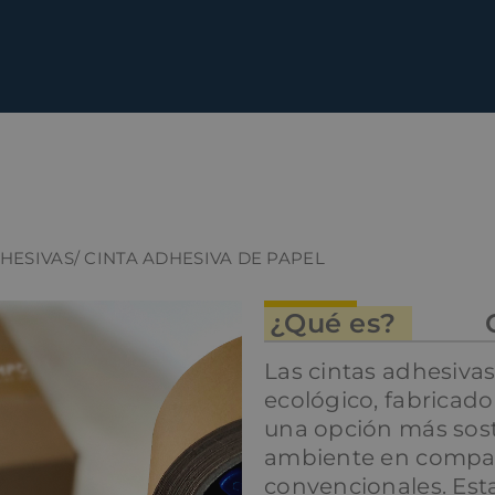
DHESIVAS
/ CINTA ADHESIVA DE PAPEL
¿Qué es?
Las cintas adhesivas
ecológico, fabricad
una opción más sost
ambiente en compara
convencionales. Esta