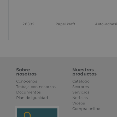
CookieScriptConse
26332
Papel kraft
Auto-adhes
PHPSESSID
oct8ne-status
oct8ne-visitor
oct8ne-room
Sobre
Nuestros
nosotros
productos
oct8ne-coviewer
Conócenos
Catálogo
Trabaja con nosotros
Sectores
oct8ne-connection
Documentos
Servicios
Plan de igualdad
Noticias
oct8ne-session-
summary
Vídeos
Compra online
oct8ne-allowed-
departments