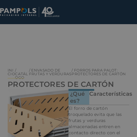
INI
/
/ ENVASADO DE
/ FORROS PARA PALOT:
CIO
CATÁL
FRUTAS Y VERDURAS
PROTECTORES DE CARTÓN
OGO
PROTECTORES DE CARTÓN
¿Qué
Características
es?
El forro de cartón
troquelado evita que las
frutas y verduras
almacenadas entren en
contacto directo con el