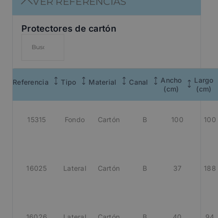
VER REFERENCIAS
Protectores de cartón
Ancho
Largo
Referencia
Tipo
Material
Canal
(cm)
(cm)
15315
Fondo
Cartón
B
100
100
16025
Lateral
Cartón
B
37
188
16026
Lateral
Cartón
B
40
94