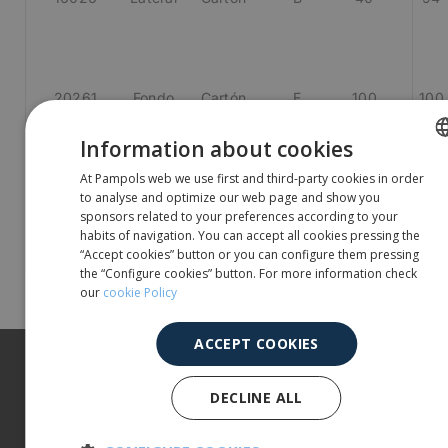
20261
Fondo
Cartón
E
100
100
(Abierto)
Information about cookies
At Pampols web we use first and third-party cookies in order
SPANISH
25061
to analyse and optimize our web page and show you
Lateral
Papel
B
38
210
ENGLISH
reciclado
sponsors related to your preferences according to your
100%
habits of navigation. You can accept all cookies pressing the
“Accept cookies” button or you can configure them pressing
the “Configure cookies” button. For more information check
our
cookie Policy
ACCEPT COOKIES
Sobre nosotros
DECLINE ALL
Nuestros productos
Más información