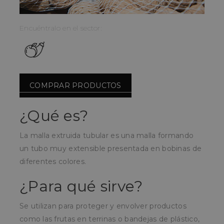
Encuéntralo en el sector:
COMPRAR PRODUCTOS
¿Qué es?
La malla extruida tubular es una malla formando
un tubo muy extensible presentada en bobinas de
diferentes colores.
¿Para qué sirve?
Se utilizan para proteger y envolver productos
como las frutas en terrinas o bandejas de plástico,