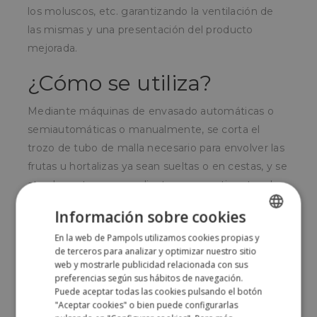
los moluscos, etc. garantizando la ventilación de
las mismas y una presentación del producto
mejorada.
¿Cómo se utiliza?
Mediante máquinas de envasado automáticas o
semiautomáticas o manualmente, se corta el
trozo de tubo de malla necesario para envolver las
frutas u hortalizas ya sean sueltas o en cestas, y se
atan los extremos mediante grapas, etiquetas de
corbata o con simples nudos.
Información sobre cookies
¿Para quién?
En la web de Pampols utilizamos cookies propias y
SPANISH
de terceros para analizar y optimizar nuestro sitio
ENGLISH
web y mostrarle publicidad relacionada con sus
Para industrias envasadoras de frutas y hortalizas,
preferencias según sus hábitos de navegación.
industrias pescaderas, así como productores o
Puede aceptar todas las cookies pulsando el botón
negocios a menor escala de frutas y hortalizas
"Aceptar cookies" o bien puede configurarlas