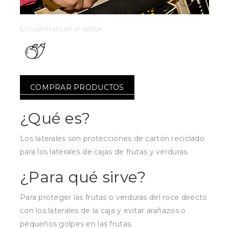
Encuéntralo en el sector:
COMPRAR PRODUCTOS
¿Qué es?
Los laterales son protecciones de cartón reciclado
para los laterales de cajas de frutas y verduras.
¿Para qué sirve?
Para proteger las frutas o verduras del roce directo
con los laterales de la caja y evitar arañazos o
pequeños golpes en las frutas.