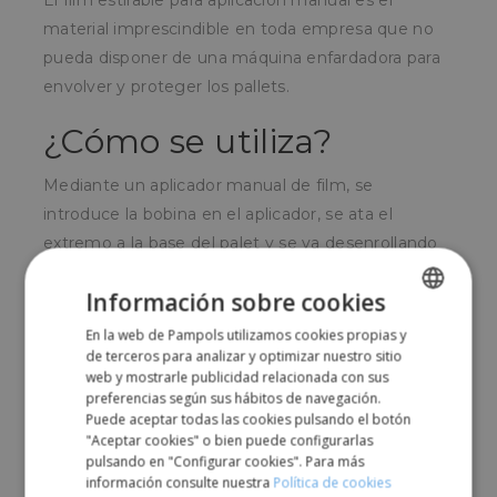
El film estirable para aplicación manual es el
material imprescindible en toda empresa que no
pueda disponer de una máquina enfardadora para
envolver y proteger los pallets.
¿Cómo se utiliza?
Mediante un aplicador manual de film, se
introduce la bobina en el aplicador, se ata el
extremo a la base del palet y se va desenrollando
el film y envolviendo a la vez el pallet girando
Información sobre cookies
alrededor de él.
En la web de Pampols utilizamos cookies propias y
SPANISH
¿Para quién?
de terceros para analizar y optimizar nuestro sitio
ENGLISH
web y mostrarle publicidad relacionada con sus
preferencias según sus hábitos de navegación.
Para todo tipo de empresas que envíen cargas en
Puede aceptar todas las cookies pulsando el botón
pallets.
"Aceptar cookies" o bien puede configurarlas
pulsando en "Configurar cookies". Para más
información consulte nuestra
Política de cookies