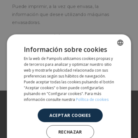
Puede imprimir, a la vez que envasa, la
información que desee utilizando máquinas
envasadoras.
¿Para quién?
Información sobre cookies
Para empresas envasadoras de frutas y verduras.
En la web de Pampols utilizamos cookies propias y
SPANISH
de terceros para analizar y optimizar nuestro sitio
Comparte
ENGLISH
web y mostrarle publicidad relacionada con sus
preferencias según sus hábitos de navegación.
Puede aceptar todas las cookies pulsando el botón
"Aceptar cookies" o bien puede configurarlas
pulsando en "Configurar cookies". Para más
información consulte nuestra
Política de cookies
Sobre nosotros
Nuestros productos
ACEPTAR COOKIES
Más información
RECHAZAR