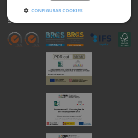
ATENCIÓN AL CLIENTE
CONFIGURAR COOKIES
900 401 777
973 190 161
Cookies
Cookies de
estrictamente
rendimiento
necesarias
Cookies de
Cookies de
preferencias
funcionalidad
Cookies no clasificadas
Cookies estrictamente necesarias