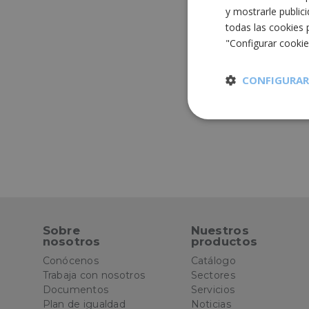
y mostrarle public
todas las cookies 
"Configurar cooki
CONFIGURAR
Cookies
estrictament
necesarias
Sobre
Nuestros
nosotros
productos
Cooki
Conócenos
Catálogo
Trabaja con nosotros
Sectores
Las cookies estricta
Documentos
Servicios
la gestión de cuenta
Plan de igualdad
Noticias