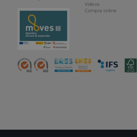
Vídeos
Nombre
Compra online
CookieScriptConse
PHPSESSID
oct8ne-status
oct8ne-visitor
oct8ne-room
oct8ne-coviewer
oct8ne-connection
oct8ne-session-
summary