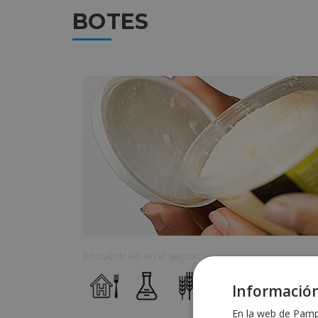
BOTES
Encuéntralo en el sector:
Información
En la web de Pampo