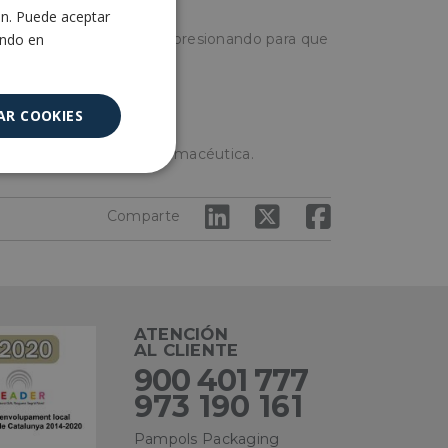
ón. Puede aceptar
ENGLISH
ando en
sólidos y colocar la tapa presionando para que
AR COOKIES
en industria química o farmacéutica.
Cookies no
clasificadas
Comparte
ATENCIÓN
AL CLIENTE
encias
900 401 777
973 190 161
e sesión de usuario y
sarias.
Pampols Packaging