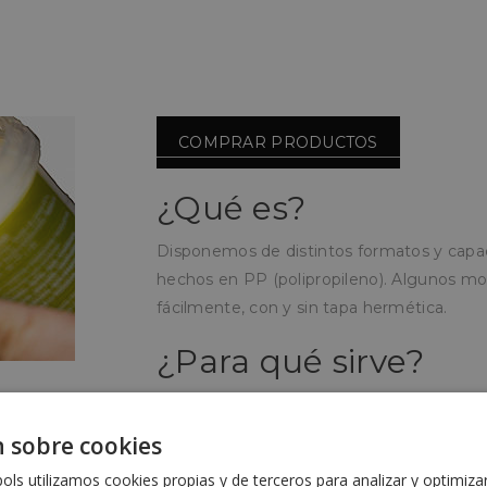
COMPRAR PRODUCTOS
¿Qué es?
Disponemos de distintos formatos y capac
hechos en PP (polipropileno). Algunos mod
fácilmente, con y sin tapa hermética.
¿Para qué sirve?
Para almacenar alimentos líquidos como sa
ensaladas o cualquier otro producto que n
 sobre cookies
¿Cómo se utiliza?
ls utilizamos cookies propias y de terceros para analizar y optimiza