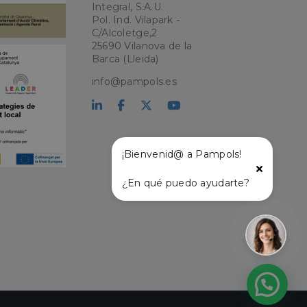
Integral, S.A.U.
Pol. Ind. Vilapark -
C/Alcoletge,2
kie para recordar
25690 Vilanova de la
 de los visitantes.
okie-Script.com
Barca (Lleida)
info@pampols.es
el lenguaje PHP.
que se utiliza para
o. Normalmente es
 se usa puede ser
s mantener un
tre páginas.
¡Bienvenid@ a Pampols!
¿En qué puedo ayudarte?
l