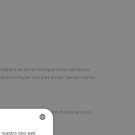
idades de botes transparentes cilíndricos
elos incluyen asa para poder transportarlos
lsas y sopas, sólidos como frutos secos o
ecesite.
r nuestro sitio web
SPANISH