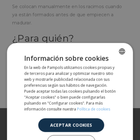
Se colocan manualmente en los racimos cuando
ya están formados antes de que empiecen a
madurar.
¿Para quién?
Para agricultores y particulares con parras de uva
Información sobre cookies
que desean protegerlos de las mordeduras de los
insectos.
En la web de Pampols utilizamos cookies propias y
SPANISH
de terceros para analizar y optimizar nuestro sitio
ENGLISH
web y mostrarle publicidad relacionada con sus
preferencias según sus hábitos de navegación.
Comparte
Puede aceptar todas las cookies pulsando el botón
"Aceptar cookies" o bien puede configurarlas
pulsando en "Configurar cookies". Para más
información consulte nuestra
Política de cookies
Sobre nosotros
ACEPTAR COOKIES
Nuestros productos