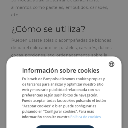
Son ideales para presentar elegantemente
alimentos como pasteles, embutidos, canapés,
etc.
¿Cómo se utiliza?
Pueden usarse solas o acompañadas de blondas
de papel colocando los pasteles, canapés, dulces,
cocas, porciones, etc. ordenadamente sobre la
bandeja.
Información sobre cookies
¿Para quién?
En la web de Pampols utilizamos cookies propias y
SPANISH
de terceros para analizar y optimizar nuestro sitio
Muy comunes en el sector pastelería o catering
ENGLISH
web y mostrarle publicidad relacionada con sus
preferencias según sus hábitos de navegación.
para canapés y miniraciones.
Puede aceptar todas las cookies pulsando el botón
"Aceptar cookies" o bien puede configurarlas
pulsando en "Configurar cookies". Para más
Comparte
información consulte nuestra
Política de cookies