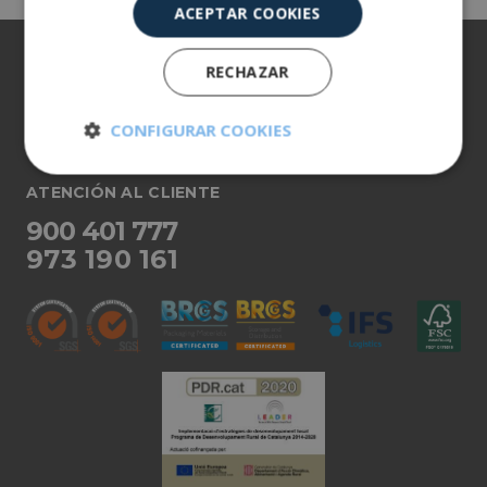
ACEPTAR COOKIES
Sobre nosotros
RECHAZAR
Nuestros productos
CONFIGURAR COOKIES
Más información
Cookies
Cookies de
ATENCIÓN AL CLIENTE
estrictamente
rendimiento
necesarias
900 401 777
973 190 161
Cookies de
Cookies de
preferencias
funcionalidad
Cookies no clasificadas