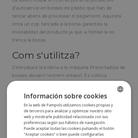
La solem trobar en comerços amb productes
d'autoservei en bosses de plàstic que han de
tancar abans de processar el pagament.
Aquesta
cinta un cop tancada a la borsa garanteix la
inviolabilitat del producte ja que a l'retirar-la es
trenca la bossa.
Com s'utilitza?
S'introdueix la bobina a la màquina Precintadora de
bosses deixant l'extrem enlairat.
Es col·loca
l'extrem de la borsa plegat a la cinta i a l'estirar la
bossa cap avall la Precintadora enganxa la cinta a la
Información sobre cookies
borsa i sobre si mateixa de tal manera que el
En la web de Pampols utilizamos cookies propias y
SPANISH
enlairat és molt difícil sense trencar la bossa.
de terceros para analizar y optimizar nuestro sitio
ENGLISH
web y mostrarle publicidad relacionada con sus
Per a qui és?
preferencias según sus hábitos de navegación.
Puede aceptar todas las cookies pulsando el botón
"Aceptar cookies" o bien puede configurarlas
Per comerços i supermercats amb vendes