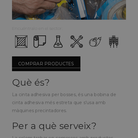
Encuéntralo en el sector:
COMPRAR PRODUCTES
Què és?
La cinta adhesiva per bosses, és una bobina de
cinta adhesiva més estreta que s'usa amb
màquines precintadores.
Per a què serveix?