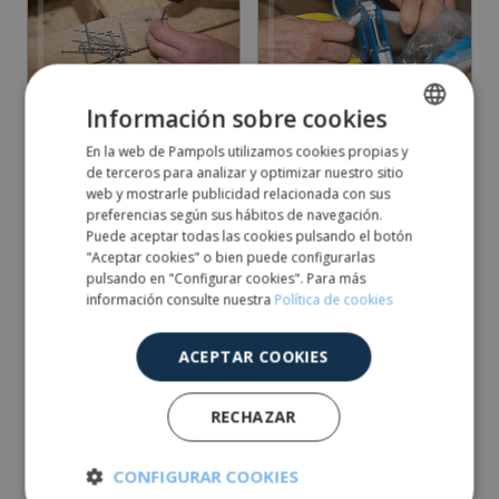
Información sobre cookies
Claus a granel
Cinta adhesiva per bosses
En la web de Pampols utilizamos cookies propias y
SPANISH
de terceros para analizar y optimizar nuestro sitio
ENGLISH
web y mostrarle publicidad relacionada con sus
preferencias según sus hábitos de navegación.
Puede aceptar todas las cookies pulsando el botón
"Aceptar cookies" o bien puede configurarlas
pulsando en "Configurar cookies". Para más
información consulte nuestra
Política de cookies
ACEPTAR COOKIES
Cinta adhesiva paper
Cinta adhesiva de
crepè
seguretat
RECHAZAR
CONFIGURAR COOKIES