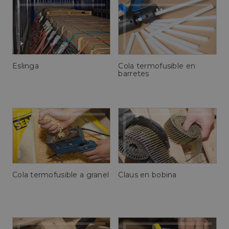
Eslinga
Cola termofusible en
barretes
Cola termofusible a granel
Claus en bobina