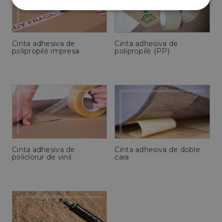
Cookies
Cookies de
estrictamente
rendimiento
necesarias
Cinta adhesiva de
Cinta adhesiva de
polipropilè impresa
polipropilè (PP)
Cookies de
Cookies de
preferencias
funcionalidad
Cookies no clasificadas
Cinta adhesiva de
Cinta adhesiva de doble
policlorur de vinil
cara
Cookies estrictamente necesarias
Cookies de rendimiento
Cookies de preferencias