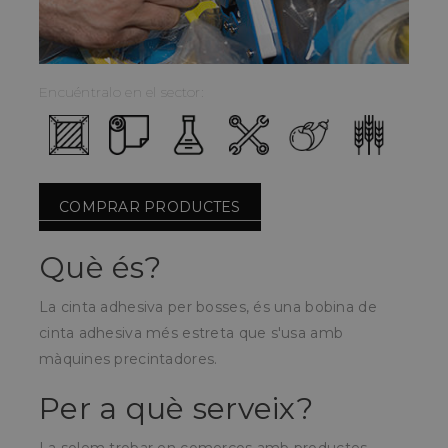
Encuéntralo en el sector:
COMPRAR PRODUCTES
Què és?
La cinta adhesiva per bosses, és una bobina de
cinta adhesiva més estreta que s'usa amb
màquines precintadores.
Per a què serveix?