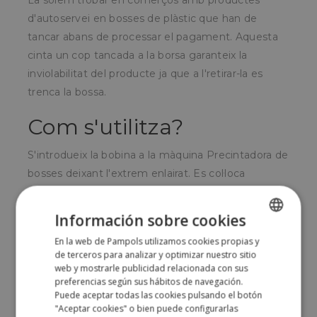
La solem trobar en comerços amb productes
d'autoservei en bosses de plàstic que han de
tancar abans de processar el pagament.
Aquesta
cinta un cop tancada a la borsa garanteix la
inviolabilitat del producte ja que a l'retirar-la es
trenca la bossa.
Com s'utilitza?
S'introdueix la bobina a la màquina Precintadora de
bosses deixant l'extrem enlairat.
Es col·loca
l'extrem de la borsa plegat a la cinta i a l'estirar la
bossa cap avall la Precintadora enganxa la cinta a la
Información sobre cookies
borsa i sobre si mateixa de tal manera que el
En la web de Pampols utilizamos cookies propias y
SPANISH
enlairat és molt difícil sense trencar la bossa.
de terceros para analizar y optimizar nuestro sitio
ENGLISH
web y mostrarle publicidad relacionada con sus
Per a qui és?
preferencias según sus hábitos de navegación.
Puede aceptar todas las cookies pulsando el botón
"Aceptar cookies" o bien puede configurarlas
Per comerços i supermercats amb vendes