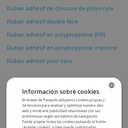
Ruban adhésif de chlorure de polyvinyle
Ruban adhésif double face
Ruban adhésif en polypropylène (PP)
Ruban adhésif en polypropylène imprimé
Ruban adhésif pour sacs
Protection, palettisation et
Información sobre cookies
arrimage
En la web de Pampols utilizamos cookies propias y
SPANISH
de terceros para analizar y optimizar nuestro sitio
Coiffe en polyéthylène
ENGLISH
web y mostrarle publicidad relacionada con sus
preferencias según sus hábitos de navegación.
Feuillard en polyester (PET)
Puede aceptar todas las cookies pulsando el botón
"Aceptar cookies" o bien puede configurarlas