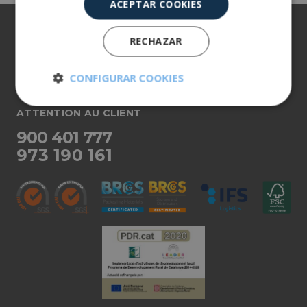
ACEPTAR COOKIES
À propos de nous
RECHAZAR
Nos produits
CONFIGURAR COOKIES
Plus d'informations
Cookies
Cookies de
ATTENTION AU CLIENT
estrictamente
rendimiento
necesarias
900 401 777
973 190 161
Cookies de
Cookies de
preferencias
funcionalidad
Cookies no clasificadas