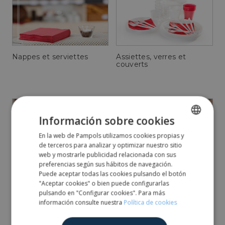
Nappes et serviettes
Assiettes, verres et
couverts
Información sobre cookies
En la web de Pampols utilizamos cookies propias y
SPANISH
de terceros para analizar y optimizar nuestro sitio
ENGLISH
web y mostrarle publicidad relacionada con sus
Papier cellulosique
Porte-bobine et porte-
preferencias según sus hábitos de navegación.
rouleau
Puede aceptar todas las cookies pulsando el botón
"Aceptar cookies" o bien puede configurarlas
pulsando en "Configurar cookies". Para más
información consulte nuestra
Política de cookies