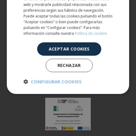
ENGLISH
web y mostrarle publicidad relacionada con sus
ATENCIÓ AL CLIENT
preferencias según sus hábitos de navegación.
Puede aceptar todas las cookies pulsando el botón
900 401 777
"Aceptar cookies" o bien puede configurarlas
973 190 161
pulsando en "Configurar cookies". Para más
información consulte nuestra
Política de cookies
ACEPTAR COOKIES
RECHAZAR
CONFIGURAR COOKIES
Cookies
Cookies de
estrictamente
rendimiento
necesarias
Cookies de
Cookies de
preferencias
funcionalidad