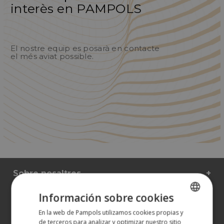
interès en PAMPOLS
El nostre equip es posarà en contacte
el més aviat possible.
Sobre nosaltres
Els nostres productes
Información sobre cookies
En la web de Pampols utilizamos cookies propias y
SPANISH
Més informació
de terceros para analizar y optimizar nuestro sitio