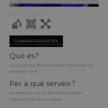
Encuéntralo en el sector:
COMPRAR PRODUCTES
Què és?
Les sivelles per fleix de polièster teixit poden ser
de plàstic o acer
Per a què serveix?
Serveixen per unir els dos extrems podent
retensarse més d'una vegada.