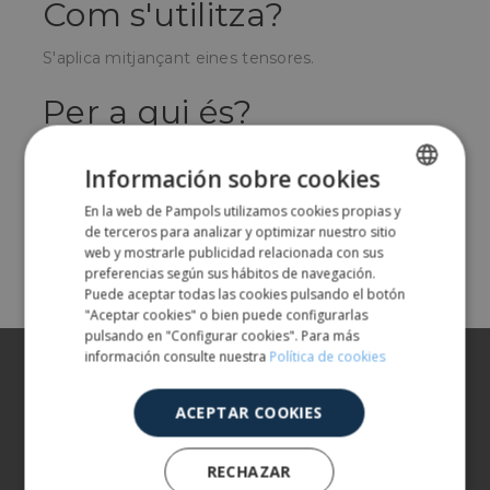
Com s'utilitza?
S'aplica mitjançant eines tensores.
Per a qui és?
Per a empreses que utilitzin fleix de polièster teixit
Información sobre cookies
per fixar les seves càrregues.
En la web de Pampols utilizamos cookies propias y
SPANISH
de terceros para analizar y optimizar nuestro sitio
ENGLISH
Share
web y mostrarle publicidad relacionada con sus
preferencias según sus hábitos de navegación.
Puede aceptar todas las cookies pulsando el botón
"Aceptar cookies" o bien puede configurarlas
pulsando en "Configurar cookies". Para más
información consulte nuestra
Política de cookies
Sobre nosaltres
Els nostres productes
ACEPTAR COOKIES
Més informació
RECHAZAR