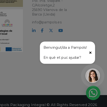
Pol. Ind. Vilapark -
C/Alcoletge,2
25690 Vilanova de la
kie para recordar
 de los visitantes.
Barca (Lleida)
okie-Script.com
info@pampols.es
el lenguaje PHP.
que se utiliza para
o. Normalmente es
 se usa puede ser
s mantener un
tre páginas.
Benvingut/da a Pampols!
En què et puc ajudar?
l
pols Packaging Integral © All Rights Reserved 2026
ágina de entrada