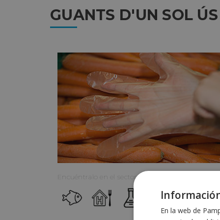
GUANTS D'UN SOL ÚS
Encuéntralo en el sector:
Información
En la web de Pampo