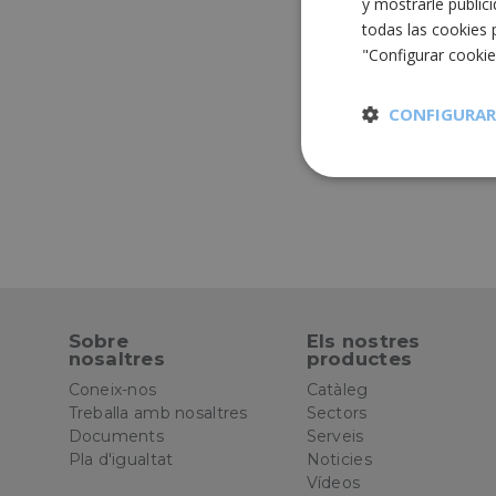
y mostrarle public
todas las cookies 
"Configurar cooki
CONFIGURAR
Cookies
estrictament
necesarias
Sobre
Els nostres
nosaltres
productes
Cooki
Coneix-nos
Catàleg
Treballa amb nosaltres
Sectors
Documents
Serveis
Las cookies estricta
Pla d'igualtat
Noticies
la gestión de cuenta
Vídeos