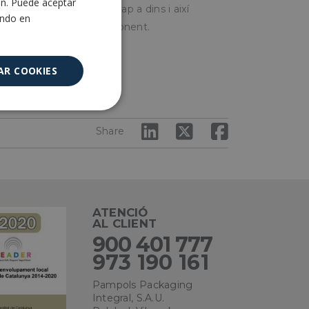
ón. Puede aceptar
edarà la part externa cap a dins i així
ENGLISH
ando en
r en el contenidor corresponent.
AR COOKIES
ústria farmacèutica, etc.
Cookies no
clasificadas
Share
ATENCIÓ
AL CLIENT
encias
900 401 777
973 190 161
e sesión de usuario y
Pampols Packaging
sarias.
Integral, S.A.U.