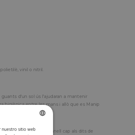
ietilè, vinil o nitril.
s guants d'un sol ús l'ajudaran a mantenir
a higiènica entre les mans i allò que es Manip
r nuestro sitio web
SPANISH
ar-los estirar la part del canell cap als dits de