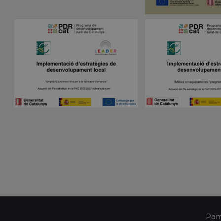
Vencimiento
Descripción
Dominio
nt
1 mes
El servicio Cookie-Script.com utiliza esta coo
CookieScript
las preferencias de consentimiento de cookies
pampols.es
Es necesario que el banner de cookies de Co
funcione correctamente.
Sesión
Cookie generada por aplicaciones basadas en 
PHP.net
Este es un identificador de propósito general 
pampols.es
mantener las variables de sesión del usuari
un número generado al azar, la forma en que
específico del sitio, pero un buen ejemplo e
estado de inicio de sesión para un usuario en
pampols.es
2 minutos
El estado actual de la sesión
Política de Privacidad de Google
Oct8ne
1 año
Identificador único del visitante
pampols.es
Oct8ne
2 minutos
Identificador único de la sesión
pampols.es
Oct8ne
Sesión
Estado actual del visor
pampols.es
pampols.es
Sesión
Identificador único de la conexión tiempo rea
pampols.es
2 minutos
Id del resumen de la sesión
Pam
pampols.es
Sesión
Id de los departamentos configurados en la p