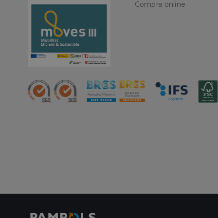
Nombre
Compra online
CookieScriptConse
PHPSESSID
oct8ne-status
oct8ne-visitor
oct8ne-room
oct8ne-coviewer
oct8ne-connection
oct8ne-session-
summary
oct8ne-allowed-