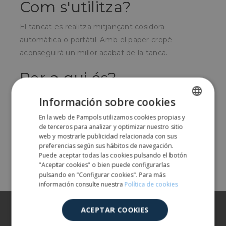
Com s'utilitza?
El tancat es realitza mitjançant cosidora
automàtica o portàtil.
Amb el paper crepè
aconseguirà un millor acabat de la tanca.
Per a qui és?
Per a empreses que envasin i comercialitzin
Información sobre cookies
productes envasats en sacs com ciments, farines,
En la web de Pampols utilizamos cookies propias y
SPANISH
carbó, llenya, etc.
de terceros para analizar y optimizar nuestro sitio
ENGLISH
web y mostrarle publicidad relacionada con sus
preferencias según sus hábitos de navegación.
Share
Puede aceptar todas las cookies pulsando el botón
"Aceptar cookies" o bien puede configurarlas
pulsando en "Configurar cookies". Para más
información consulte nuestra
Política de cookies
Sobre nosaltres
ACEPTAR COOKIES