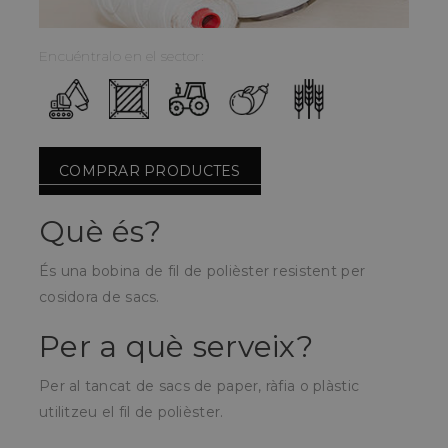
Encuéntralo en el sector:
COMPRAR PRODUCTES
Què és?
És una bobina de fil de polièster resistent per
cosidora de sacs.
Per a què serveix?
Per al tancat de sacs de paper, ràfia o plàstic
utilitzeu el fil de polièster.