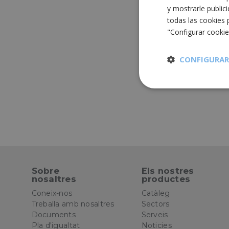
y mostrarle public
todas las cookies 
"Configurar cooki
CONFIGURAR
Cookies
estrictament
necesarias
Sobre
Els nostres
nosaltres
productes
Cooki
Coneix-nos
Catàleg
Treballa amb nosaltres
Sectors
Las cookies estricta
Documents
Serveis
la gestión de cuenta
Pla d'igualtat
Noticies