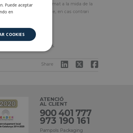
forat de l'calibrador aproximat a la mida de la
ón. Puede aceptar
ENGLISH
ando en
at hem encertat el calibre, en cas contrari
dequat.
AR COOKIES
í com empreses envasadores.
Cookies no
clasificadas
Share
ATENCIÓ
AL CLIENT
encias
900 401 777
973 190 161
e sesión de usuario y
sarias.
Pampols Packaging