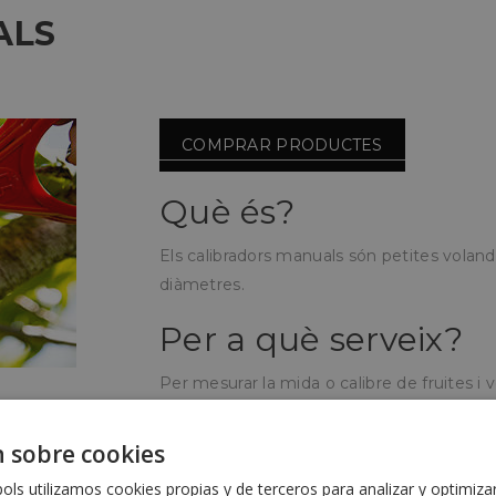
ALS
COMPRAR PRODUCTES
Què és?
Els calibradors manuals són petites volan
diàmetres.
Per a què serveix?
Per mesurar la mida o calibre de fruites i v
envasat i així classificar-los per grandària.
 sobre cookies
Com s'utilitza?
ls utilizamos cookies propias y de terceros para analizar y optimiza