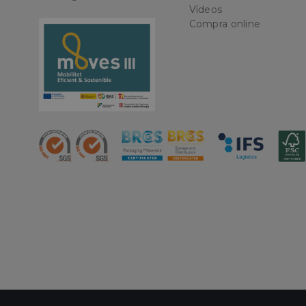
Vídeos
Nombre
Compra online
CookieScriptConse
PHPSESSID
oct8ne-status
oct8ne-visitor
oct8ne-room
oct8ne-coviewer
oct8ne-connection
oct8ne-session-
summary