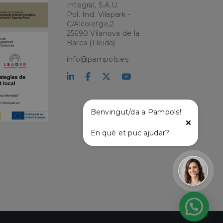
Integral, S.A.U.
Pol. Ind. Vilapark -
C/Alcoletge,2
kie para recordar
25690 Vilanova de la
 de los visitantes.
okie-Script.com
Barca (Lleida)
info@pampols.es
el lenguaje PHP.
que se utiliza para
o. Normalmente es
 se usa puede ser
s mantener un
tre páginas.
Benvingut/da a Pampols!
En què et puc ajudar?
l