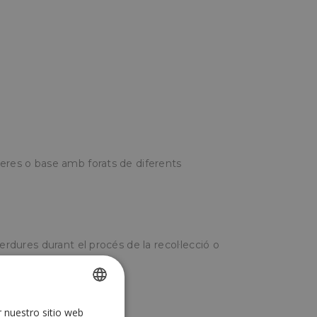
deres o base amb forats de diferents
erdures durant el procés de la recol·lecció o
r nuestro sitio web
SPANISH