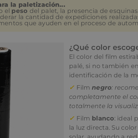
a la paletización...
o el
peso
del palet, la presencia de esquin
derar la cantidad de expediciones realizadas
lementos que ayuden en el proceso de autom
¿Qué color escog
El color del film estir
palé, si no también en
identificación de la m
✓
Film
negro
: recom
completamente el con
totalmente la visuali
✓
Film
blanco
: ideal
la luz directa. Su colo
solar, ayudando a red