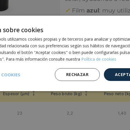
✓
Film
azul
: muy util
farmacéutico y químico
fragmentos de plásti
 sobre cookies
identificar o clasifica
ls utilizamos cookies propias y de terceros para analizar y optimiza
idad relacionada con sus preferencias según sus hábitos de navegaci
pulsando el botón "Aceptar cookies" o bien puede configurarlas puls
es". Para más información consulte nuestra
Política de cookies
 COOKIES
RECHAZAR
ACEPT
Cookies de
Cookies de
Cookies de
Espesor (µm)
Peso bruto (kg)
Peso neto (k
e
rendimiento
preferencias
funcionalidad
23
2,2
1,40