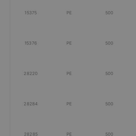
15375
PE
500
Cooki
Las cookies estricta
la gestión de cuenta
15376
PE
500
Nombre
CookieScriptConse
28220
PE
500
PHPSESSID
28284
PE
500
oct8ne-status
oct8ne-visitor
oct8ne-room
28285
PE
500