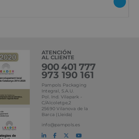
l
ágina de entrada
ATENCIÓN
AL CLIENTE
900 401 777
973 190 161
Pampols Packaging
Integral, S.A.U.
Pol. Ind. Vilapark -
C/Alcoletge,2
ipción
25690 Vilanova de la
Barca (Lleida)
e la primera visita
info@pampols.es
ina de referencia y
s campañas de