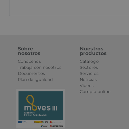
oct8ne-coviewer
oct8ne-connection
oct8ne-session-
summary
oct8ne-allowed-
departments
Sobre
Nuestros
nosotros
productos
oct8ne-last-
interaction
Conócenos
Catálogo
Trabaja con nosotros
Sectores
oct8ne-session
Documentos
Servicios
oct8ne-presence-
Plan de igualdad
Noticias
ping
Vídeos
Compra online
Nombre
Nombre
Nombre
2gx75fns
9my3eb1o
sbjs_first_add
pll_language
585oiys3