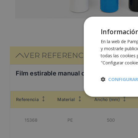
Información
En la web de Pampo
y mostrarle public
VER REFERENCIAS
todas las cookies 
"Configurar cooki
Film estirable manual colores
CONFIGURAR
Cookies
Referencia
Material
Ancho (mm)
estrictament
necesarias
15368
PE
500