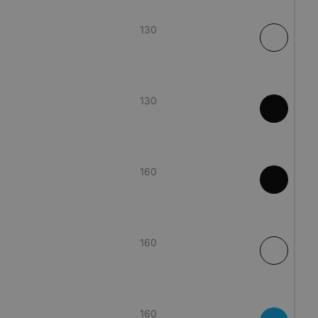
130
encias
e sesión de usuario y
sarias.
130
kie para recordar
 de los visitantes.
okie-Script.com
160
el lenguaje PHP.
que se utiliza para
o. Normalmente es
 se usa puede ser
s mantener un
tre páginas.
160
160