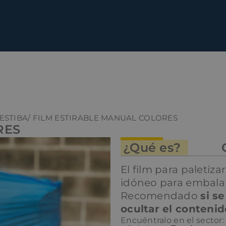
 ESTIBA
/ FILM ESTIRABLE MANUAL COLORES
RES
¿Qué es?
El film para paletiza
idóneo para embalar
Recomendado
si s
ocultar el contenid
Encuéntralo en el sector: