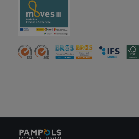
Cooki
Las cookies estricta
la gestión de cuenta
Nombre
CookieScriptConse
PHPSESSID
oct8ne-status