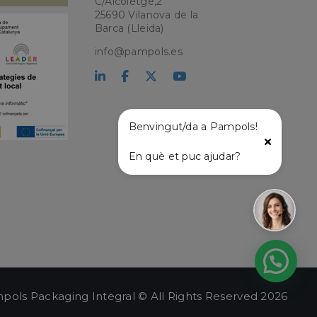
C/Alcoletge,2
25690 Vilanova de la
Barca (Lleida)
info@pampols.es
encias
e sesión de usuario y
Benvingut/da a Pampols!
sarias.
En què et puc ajudar?
kie para recordar
 de los visitantes.
okie-Script.com
el lenguaje PHP.
que se utiliza para
o. Normalmente es
 se usa puede ser
s mantener un
tre páginas.
pols Packaging Integral © All Rights Reserved 2026