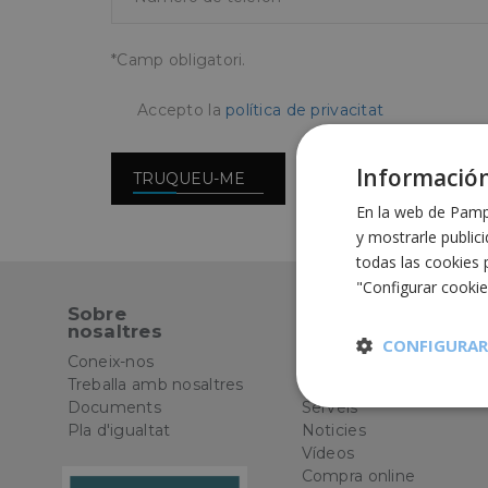
*Camp obligatori.
Accepto la
política de privacitat
Información
TRUQUEU-ME
En la web de Pampo
y mostrarle public
todas las cookies 
"Configurar cooki
Sobre
Els nostres
nosaltres
productes
CONFIGURAR
Coneix-nos
Catàleg
Treballa amb nosaltres
Sectors
Documents
Serveis
Cookies
estrictament
Pla d'igualtat
Noticies
necesarias
Vídeos
Compra online