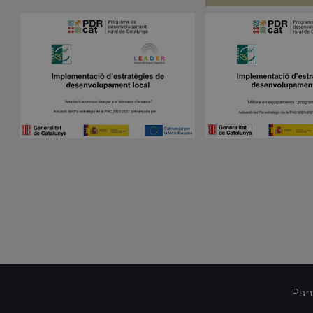
es estrictamente necesarias
Cookies de rendimiento
Cookies de prefer
Cookies de funcionalidad
Cookies no clasificadas
mente necesarias permiten la funcionalidad principal del sitio web, como el inicio d
s. El sitio web no se puede utilizar correctamente sin las cookies estrictamente nece
Proveedor /
Vencimiento
Descripción
Dominio
nt
1 mes
El servicio Cookie-Script.com utiliza esta coo
CookieScript
las preferencias de consentimiento de cookies
pampols.es
Es necesario que el banner de cookies de Co
funcione correctamente.
Sesión
Cookie generada por aplicaciones basadas en 
PHP.net
Este es un identificador de propósito general 
pampols.es
mantener las variables de sesión del usuari
un número generado al azar, la forma en que
específico del sitio, pero un buen ejemplo e
estado de inicio de sesión para un usuario en
Pam
pampols.es
2 minutos
El estado actual de la sesión
Política de Privacidad de Google