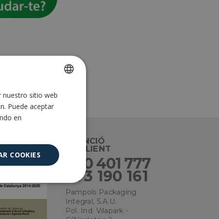
r nuestro sitio web
SPANISH
ón. Puede aceptar
ENGLISH
ando en
ATENCIÓ
AL CLIENT
AR COOKIES
900 401 777
973 190 161
Cookies no
clasificadas
Pampols Packaging
Integral, S.A.U.
Pol. Ind. Vilapark -