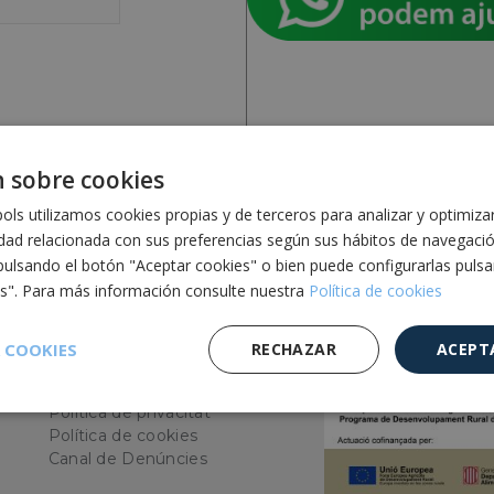
 sobre cookies
ls utilizamos cookies propias y de terceros para analizar y optimiza
idad relacionada con sus preferencias según sus hábitos de navegaci
pulsando el botón "Aceptar cookies" o bien puede configurarlas puls
es". Para más información consulte nuestra
Política de cookies
Més
informació
 COOKIES
RECHAZAR
ACEPT
Avís legal
LOPD
Política de privacitat
Cookies de
Cookies de
Cookies de
e
rendimiento
preferencias
funcionalidad
Política de cookies
Canal de Denúncies