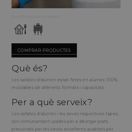
Encuéntralo en el sector:
COMPRAR PRODUCTES
Què és?
Les safates d'alumini estan fetes en alumini 100%
reciclables de diferents formats i capacitats.
Per a què serveix?
Les safates d'alumini i les seves respectives tapes,
són comunament usades per a albergar plats
precuinats per les seves excel·lents qualitats per