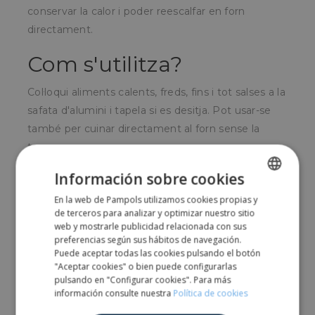
conservar la calor i poder reescalfar en forn
directament.
Com s'utilitza?
Col·loqui aliments calents, freds, fins i tot salses a la
safata d'alumini i tapela si es desitja.
Pot usar-se
també per cuinar directament al forn sense la
tapa.
Per a qui és?
Información sobre cookies
En la web de Pampols utilizamos cookies propias y
SPANISH
Molt utilitzades en el sector de menjars preparats
de terceros para analizar y optimizar nuestro sitio
ENGLISH
web y mostrarle publicidad relacionada con sus
o per emportar.
També molt usada a nivell
preferencias según sus hábitos de navegación.
domèstic per cuinar i conservar aliments.
Puede aceptar todas las cookies pulsando el botón
"Aceptar cookies" o bien puede configurarlas
pulsando en "Configurar cookies". Para más
Share
información consulte nuestra
Política de cookies