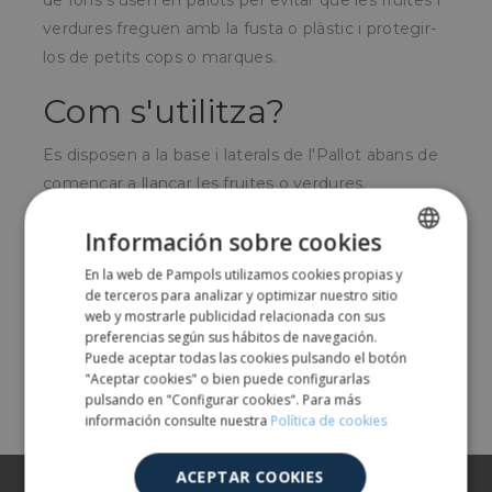
de fons s'usen en palots per evitar que les fruites i
verdures freguen amb la fusta o plàstic i protegir-
los de petits cops o marques.
Com s'utilitza?
Es disposen a la base i laterals de l'Pallot abans de
començar a llançar les fruites o verdures.
Per a qui és?
Información sobre cookies
En la web de Pampols utilizamos cookies propias y
SPANISH
Per productors de productes hortofructícoles en el
de terceros para analizar y optimizar nuestro sitio
procés de recol·lecció.
ENGLISH
web y mostrarle publicidad relacionada con sus
preferencias según sus hábitos de navegación.
Puede aceptar todas las cookies pulsando el botón
Share
"Aceptar cookies" o bien puede configurarlas
pulsando en "Configurar cookies". Para más
información consulte nuestra
Política de cookies
ACEPTAR COOKIES
Sobre nosaltres