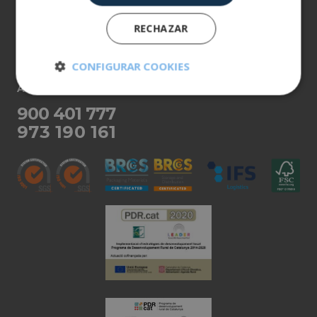
Els nostres productes
RECHAZAR
Més informació
CONFIGURAR COOKIES
ATENCIÓ AL CLIENT
Cookies
Cookies de
estrictamente
rendimiento
900 401 777
necesarias
973 190 161
Cookies de
Cookies de
preferencias
funcionalidad
Cookies no clasificadas