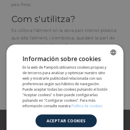
peix fresc.
Com s'utilitza?
Es col·loca l'aliment en la seva part interior plàstica
que aïlla l'aliment, i s'embolica, quedant la part de
paper personalitzable per fora.
Per a qui és?
Información sobre cookies
En la web de Pampols utilizamos cookies propias y
SPANISH
Per carnisseries, xarcuteries i peixateries.
de terceros para analizar y optimizar nuestro sitio
ENGLISH
web y mostrarle publicidad relacionada con sus
preferencias según sus hábitos de navegación.
Share
Puede aceptar todas las cookies pulsando el botón
"Aceptar cookies" o bien puede configurarlas
pulsando en "Configurar cookies". Para más
información consulte nuestra
Política de cookies
Sobre nosaltres
ACEPTAR COOKIES