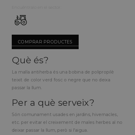
Encuéntralo en el sector:
COMPRAR PRODUCTES
Què és?
La malla antiherba és una bobina de polipropilè
teixit de color verd fosc o negre que no deixa
passar la llum.
Per a què serveix?
Són comunament usades en jardins, hivernacles,
etc.
per evitar el creixement de males herbes al no
deixar passar la llum, però si l'aigua.