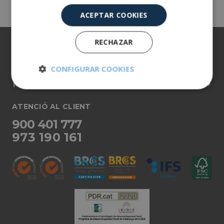
ACEPTAR COOKIES
RECHAZAR
Sobre nosaltres
Els nostres productes
CONFIGURAR COOKIES
Més informació
Cookies
Cookies de
estrictamente
rendimiento
necesarias
ATENCIÓ AL CLIENT
900 401 777
973 190 161
Cookies de
Cookies de
preferencias
funcionalidad
Cookies no clasificadas