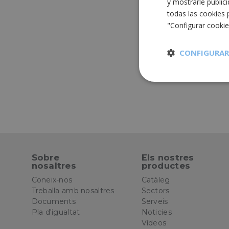
y mostrarle public
todas las cookies 
"Configurar cooki
CONFIGURAR
Cookies
estrictament
necesarias
Sobre
Els nostres
nosaltres
productes
Cooki
Coneix-nos
Catàleg
Treballa amb nosaltres
Sectors
Documents
Serveis
Las cookies estricta
Pla d'igualtat
Noticies
la gestión de cuenta
Vídeos