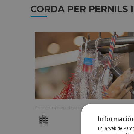
CORDA PER PERNILS 
Encuéntralo en el sector:
Información
En la web de Pampo