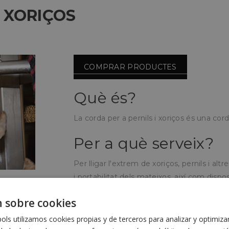
I XORIÇOS
COMPRAR PRODUCTES
Què és?
La corda per a pernils i xoriços és una cord
Per a què serveix?
Per lligar l'extrem de xoriços, pernils i a
i portabilitat dels mateixos, així com disp
procés d'assecat.
 sobre cookies
Com s'utilitza?
ls utilizamos cookies propias y de terceros para analizar y optimiza