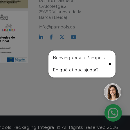
Pol. Ind. Vilapark -
C/Alcoletge,2
25690 Vilanova de la
kie para recordar
 de los visitantes.
Barca (Lleida)
okie-Script.com
info@pampols.es
el lenguaje PHP.
que se utiliza para
o. Normalmente es
 se usa puede ser
s mantener un
tre páginas.
Benvingut/da a Pampols!
En què et puc ajudar?
l
pols Packaging Integral © All Rights Reserved 2026
ágina de entrada