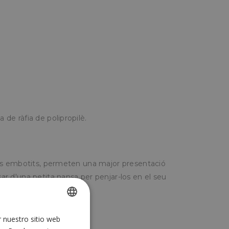
a de ràfia de polipropilè.
ltres embotits, permeten una major presentació
osar d'una petita nansa per penjar-los en el seu
r nuestro sitio web
SPANISH