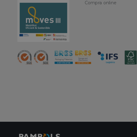
Nombre
Compra online
CookieScriptConse
PHPSESSID
oct8ne-status
oct8ne-visitor
oct8ne-room
oct8ne-coviewer
oct8ne-connection
oct8ne-session-
summary
oct8ne-allowed-