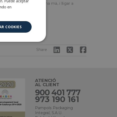
ón. Puede aceptar
a nansa manejable amb una mà, i lligar a
ENGLISH
ando en
da a manera de nansa.
AR COOKIES
 càrnia.
Cookies no
clasificadas
Share
ATENCIÓ
AL CLIENT
encias
900 401 777
973 190 161
e sesión de usuario y
Pampols Packaging
sarias.
Integral, S.A.U.