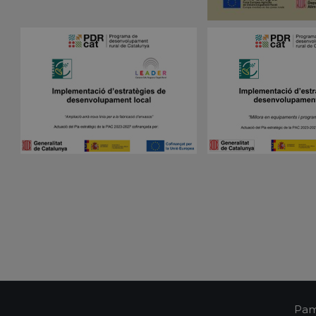
Vencimiento
Descripción
Dominio
nt
1 mes
El servicio Cookie-Script.com utiliza esta coo
CookieScript
las preferencias de consentimiento de cookies
pampols.es
Es necesario que el banner de cookies de Co
funcione correctamente.
Sesión
Cookie generada por aplicaciones basadas en 
PHP.net
Este es un identificador de propósito general 
pampols.es
mantener las variables de sesión del usuari
un número generado al azar, la forma en que
específico del sitio, pero un buen ejemplo e
estado de inicio de sesión para un usuario en
pampols.es
2 minutos
El estado actual de la sesión
Política de Privacidad de Google
Oct8ne
1 año
Identificador único del visitante
pampols.es
Oct8ne
2 minutos
Identificador único de la sesión
pampols.es
Oct8ne
Sesión
Estado actual del visor
pampols.es
pampols.es
Sesión
Identificador único de la conexión tiempo rea
pampols.es
2 minutos
Id del resumen de la sesión
Pam
pampols.es
Sesión
Id de los departamentos configurados en la p