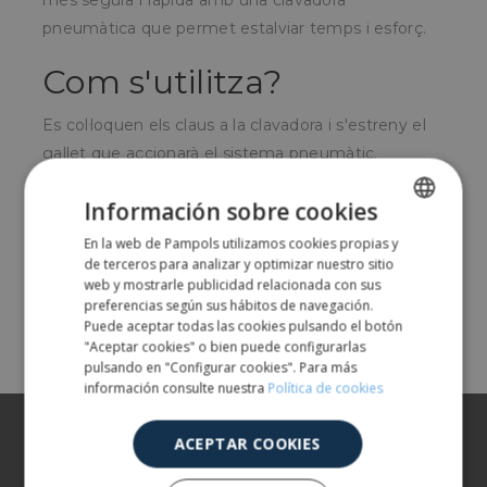
més segura i ràpida amb una clavadora
pneumàtica que permet estalviar temps i esforç.
Com s'utilitza?
Es col·loquen els claus a la clavadora i s'estreny el
gallet que accionarà el sistema pneumàtic.
Per a qui és?
Información sobre cookies
En la web de Pampols utilizamos cookies propias y
SPANISH
Fusters, instal·ladors i fabricants de mobles.
de terceros para analizar y optimizar nuestro sitio
ENGLISH
web y mostrarle publicidad relacionada con sus
preferencias según sus hábitos de navegación.
Share
Puede aceptar todas las cookies pulsando el botón
"Aceptar cookies" o bien puede configurarlas
pulsando en "Configurar cookies". Para más
información consulte nuestra
Política de cookies
Sobre nosaltres
ACEPTAR COOKIES
Els nostres productes